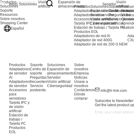
Productos
Visión
Expansión de
Visión
Inicio
Soluciones
Servidor
Soluciones
artificial
almacenamiento
artificial
Productos
Soluciones
Soporte
Resour
Soporte
Adaptadores de servidor AI
Expansión de almacenami
Centro de sopo
Noticia
Resources
Adaptadores de servidor
Servidor
Preguntas frec
Video
Sobre nosotros
Accesorios para servidores
Visión artificial
Servicio postve
Glosari
Shopping Center
Tarjeta IPC y de visión artificial
Ciberseguridad
Aprend
Estación de trabajo / Tarjeta PC
Feature
Español
Productos EOL
Adaptadores de red AI
Ada
Adaptador de red 400G
CXL
Adaptador de red de 200 G
NEW
Productos
Soporte
Soluciones
Sobre
Adaptadores
Centro de
Expansión de
nosotros
de servidor
soporte
almacenamiento
Empresa
AI
Preguntas
Servidor
Noticias
Adaptadores
frecuentes
Visión artificial
Únase a
de servidor
Servicio
Ciberseguridad
nosotros
Accesorios
postventa
Contáctenos
info@lr-link.com
para
Dónde
servidores
comprar
Subscribe to Newsletter
Tarjeta IPC y
Get the latest product u
de visión
artificial
Estación de
trabajo /
Tarjeta PC
Productos
EOL