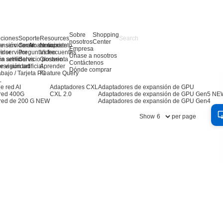
Sobre
Shopping
uciones
Soporte
Resources
nosotros
Center
e servidor AI
ansión de almacenamiento
Centro de soporte
Noticias
Empresa
e servidor
idor
Preguntas frecuentes
Video
Únase a nosotros
ra servidores
n artificial
Servicio postventa
Glosario
Contáctenos
 visión artificial
erseguridad
Aprender
Dónde comprar
abajo / Tarjeta PC
Feature Query
L
e red AI
Adaptadores CXL
Adaptadores de expansión de GPU
 red 400G
CXL 2.0
Adaptadores de expansión de GPU Gen5
NE
red de 200 G
NEW
Adaptadores de expansión de GPU Gen4
Show
per page