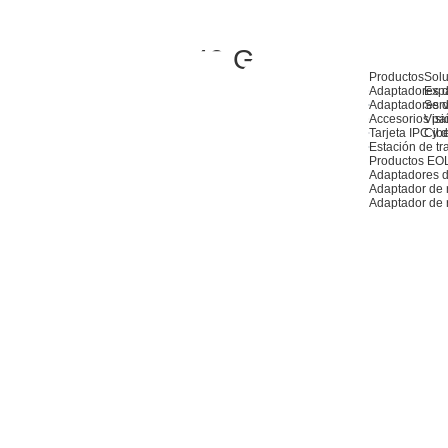
40 G
Productos
Sol
Adaptadores d
Exp
Adaptadores d
Serv
Accesorios pa
Visió
Tarjeta IPC y de
Cib
Estación de tr
Productos EO
Adaptadores d
Adaptador de
Adaptador de 