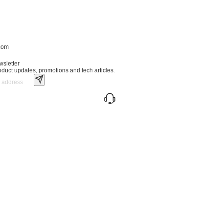
.com
wsletter
roduct updates, promotions and tech articles.