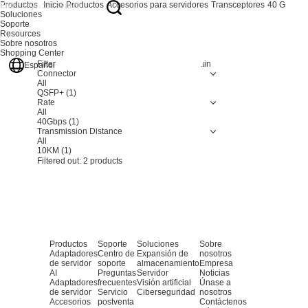
Productos
Inicio
Productos
Accesorios para servidores
Transceptores
40 G
Soluciones
Soporte
Resources
Sobre nosotros
Shopping Center
Filter
Resetting
Español
Connector
All
QSFP+
(1)
Rate
All
40Gbps
(1)
Transmission Distance
All
10KM
(1)
Filtered out:
2
products
Productos
Soporte
Soluciones
Sobre
Adaptadores
Centro de
Expansión de
nosotros
de servidor
soporte
almacenamiento
Empresa
AI
Preguntas
Servidor
Noticias
Adaptadores
frecuentes
Visión artificial
Únase a
de servidor
Servicio
Ciberseguridad
nosotros
Accesorios
postventa
Contáctenos