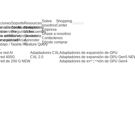
Sobre
Shopping
uciones
Soporte
Resources
nosotros
Center
e servidor AI
ansión de almacenamiento
Centro de soporte
Noticias
Empresa
e servidor
idor
Preguntas frecuentes
Video
Únase a nosotros
ra servidores
n artificial
Servicio postventa
Glosario
Contáctenos
 visión artificial
erseguridad
Aprender
Dónde comprar
abajo / Tarjeta PC
Feature Query
L
e red AI
Adaptadores CXL
Adaptadores de expansión de GPU
 red 400G
CXL 2.0
Adaptadores de expansión de GPU Gen5
NE
red de 200 G
NEW
Adaptadores de expansión de GPU Gen4