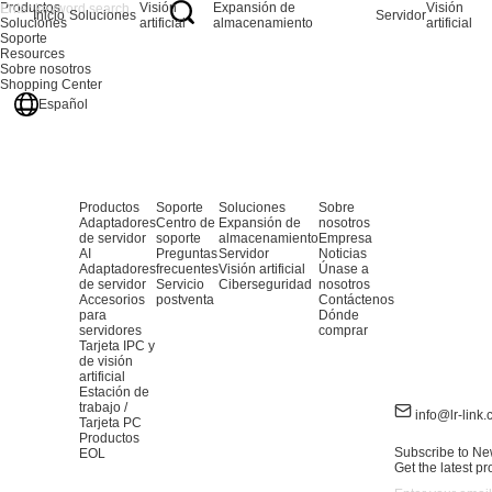
Productos
Visión
Expansión de
Visión
Inicio
Soluciones
Servidor
Soluciones
artificial
almacenamiento
artificial
Soporte
Resources
Sobre nosotros
Shopping Center
Español
Productos
Soporte
Soluciones
Sobre
Adaptadores
Centro de
Expansión de
nosotros
de servidor
soporte
almacenamiento
Empresa
AI
Preguntas
Servidor
Noticias
Adaptadores
frecuentes
Visión artificial
Únase a
de servidor
Servicio
Ciberseguridad
nosotros
Accesorios
postventa
Contáctenos
para
Dónde
servidores
comprar
Tarjeta IPC y
de visión
artificial
Estación de
trabajo /
info@lr-link
Tarjeta PC
Productos
Subscribe to Ne
EOL
Get the latest p