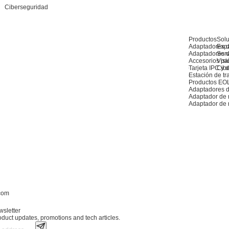
Ciberseguridad
Productos
Sol
Adaptadores d
Exp
Adaptadores d
Serv
Accesorios pa
Visió
Tarjeta IPC y de
Cib
Estación de tr
Productos EO
Adaptadores d
Adaptador de
Adaptador de 
.com
wsletter
roduct updates, promotions and tech articles.