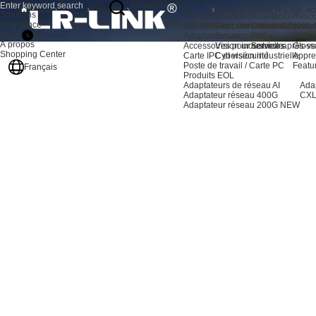
Produits
À
Nouvelles de
Accueil
Actualités
Solutions
propos
l'entreprise
Produits
Solutions
Assistance
Resou
Assistance
La carte RAID LR-LINK accélère et sécurise le montage cinématographique et
Adaptateurs pour serveurs AI
Extension du stockage
Centre d'assista
Actual
Resources
Adaptateurs de serveur
Serveur
FAQ
Video
À propos
Accessoires pour serveurs
Vision industrielle
Service après-ve
Gloss
Shopping Center
Carte IPC et vision industrielle
Cybersécurité
Appre
Poste de travail / Carte PC
Featu
Français
Produits EOL
Adaptateurs de réseau AI
Ada
Adaptateur réseau 400G
CXL
Adaptateur réseau 200G
NEW