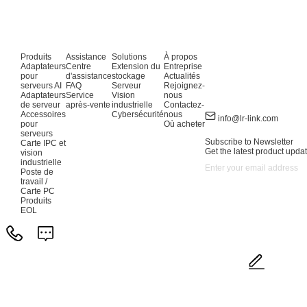
Produits
Assistance
Solutions
À propos
Adaptateurs
Centre
Extension du
Entreprise
pour
d'assistance
stockage
Actualités
serveurs AI
FAQ
Serveur
Rejoignez-
Adaptateurs
Service
Vision
nous
de serveur
après-vente
industrielle
Contactez-
Accessoires
Cybersécurité
nous
info@lr-link.com
pour
Où acheter
serveurs
Subscribe to Newsletter
Carte IPC et
Get the latest product updat
vision
industrielle
Poste de
travail /
Carte PC
Produits
EOL