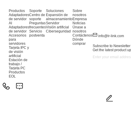
Productos
Soporte
Soluciones
Sobre
Adaptadores
Centro de
Expansión de
nosotros
de servidor
soporte
almacenamiento
Empresa
AI
Preguntas
Servidor
Noticias
Adaptadores
frecuentes
Visión artificial
Únase a
de servidor
Servicio
Ciberseguridad
nosotros
Accesorios
postventa
Contáctenos
info@lr-link.com
para
Dónde
servidores
comprar
Subscribe to Newsletter
Tarjeta IPC y
Get the latest product u
de visión
artificial
Estación de
trabajo /
Tarjeta PC
Productos
EOL