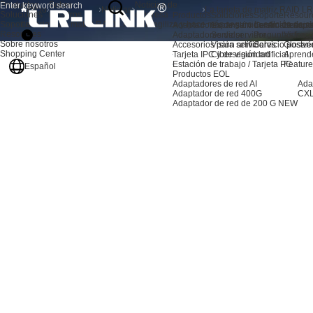
Productos
Sobre
Noticias de
Inicio
Noticias
Soluciones
nosotros
empresa
Productos
Soluciones
Soporte
Resour
Soporte
La tarjeta de matriz RAID LR-LINK agiliza y hace más segura la edición de cin
Adaptadores de servidor AI
Expansión de almacenami
Centro de sopo
Noticia
Resources
Adaptadores de servidor
Servidor
Preguntas frec
Video
Sobre nosotros
Accesorios para servidores
Visión artificial
Servicio postve
Glosari
Shopping Center
Tarjeta IPC y de visión artificial
Ciberseguridad
Aprend
Estación de trabajo / Tarjeta PC
Feature
Español
Productos EOL
Adaptadores de red AI
Ada
Adaptador de red 400G
CXL
Adaptador de red de 200 G
NEW