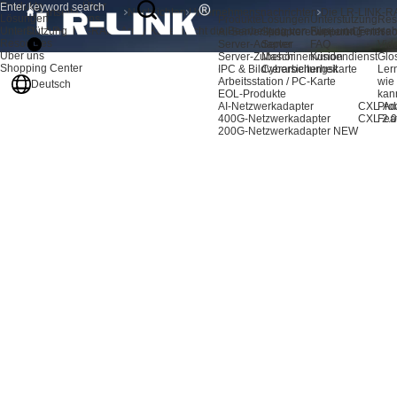
Produkte
Über
Startseite
Nachrichten
Unternehmensnachrichten
Lösungen
uns
Produkte
Lösungen
Unterstützung
Res
Unterstützung
Die LR-LINK-RAID-Array-Karte macht die Bearbeitung von Film- und Fernsehm
AI-Server-Adapter
Speichererweiterung
Support-Center
Nac
Resources
Server-Adapter
Server
FAQ
Vid
Über uns
Server-Zubehör
Maschinenvision
Kundendienst
Glo
Shopping Center
IPC & Bildverarbeitungskarte
Cybersicherheit
Ler
Arbeitsstation / PC-Karte
wie
Deutsch
EOL-Produkte
kan
AI-Netzwerkadapter
CXL-Ad
Pro
400G-Netzwerkadapter
CXL 2.0
Fea
200G-Netzwerkadapter
NEW