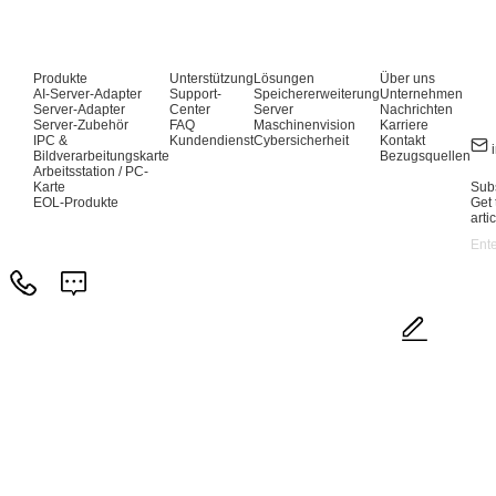
Produkte
Unterstützung
Lösungen
Über uns
AI-Server-Adapter
Support-
Speichererweiterung
Unternehmen
Server-Adapter
Center
Server
Nachrichten
Server-Zubehör
FAQ
Maschinenvision
Karriere
IPC &
Kundendienst
Cybersicherheit
Kontakt
Bildverarbeitungskarte
Bezugsquellen
Arbeitsstation / PC-
Karte
Subs
EOL-Produkte
Get 
arti