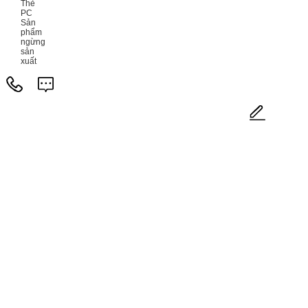
Thẻ
PC
Sản
phẩm
ngừng
sản
xuất