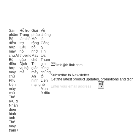
Sản
Hỗ trợ
Giải
Về
phẩm
Trung
pháp
chúng
Bộ
tâm hỗ
Mở
tôi
điều
trợ
rộng
Công
hợp
Câu
bộ
ty
máy
hỏi
nhớ
Tin
chủ AI
thường
Máy
tức
Bộ
gặp
chủ
Tham
điều
Dịch
Thị
gia
info@lr-link.com
hợp
vụ hậu
giác
cùng
máy
mãi
máy
chúng
Subscribe to Newsletter
chủ
An
tôi
Get the latest product updates, promotions and tech 
Phụ
ninh
Liên
kiện
mạng
hệ
máy
Mua
chủ
ở đâu
Thẻ
IPC &
Nhận
diện
hình
ảnh
Thẻ
máy
trạm /