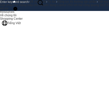
Sản phẩm
Trang chủ
Về chúng tôi
Tin tức
Động lực thị trường sản phẩm
Thẻ mạng
Giải pháp
Thẻ mạng máy chủ chuyên dụng Lianrui 25G với hai cổng quang OCP 3.0 
Hỗ trợ
Resources
Về chúng tôi
Shopping Center
Tiếng Việt