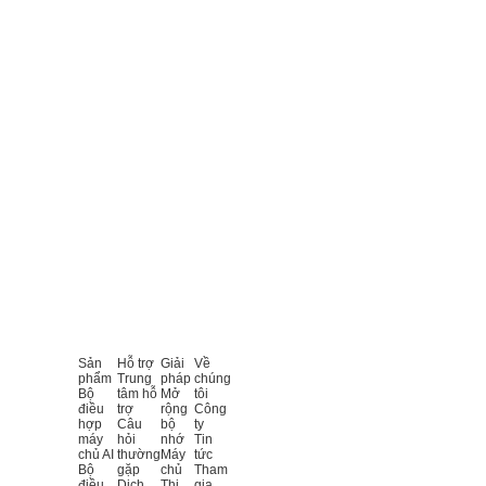
Sản
Hỗ trợ
Giải
Về
phẩm
Trung
pháp
chúng
Bộ
tâm hỗ
Mở
tôi
điều
trợ
rộng
Công
hợp
Câu
bộ
ty
máy
hỏi
nhớ
Tin
chủ AI
thường
Máy
tức
Bộ
gặp
chủ
Tham
điều
Dịch
Thị
gia