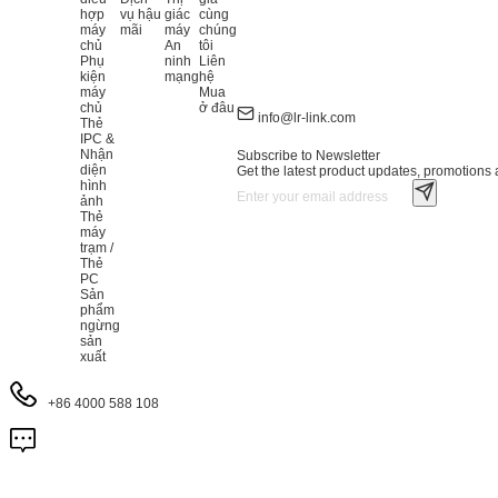
hợp
vụ hậu
giác
cùng
máy
mãi
máy
chúng
chủ
An
tôi
Phụ
ninh
Liên
kiện
mạng
hệ
máy
Mua
chủ
ở đâu
info@lr-link.com
Thẻ
IPC &
Nhận
Subscribe to Newsletter
diện
Get the latest product updates, promotions a
hình
ảnh
Thẻ
máy
trạm /
Thẻ
PC
Sản
phẩm
ngừng
sản
xuất
+86 4000 588 108