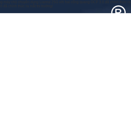
 máy chủ chuyên dụng Lianrui 25G với hai cổng quang OCP 3.0 đã chính thức ra 
đã chính thức ra mắt thị trường!