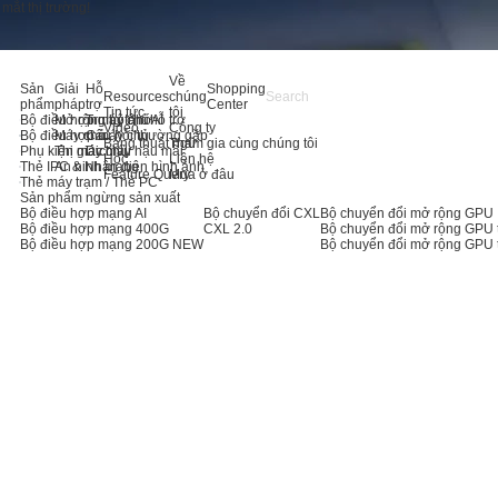
mắt thị trường!
Về
Sản
Giải
Hỗ
Shopping
Resources
chúng
phẩm
pháp
trợ
Center
Tin tức
tôi
Bộ điều hợp máy chủ AI
Mở rộng bộ nhớ
Trung tâm hỗ trợ
Video
Công ty
Bộ điều hợp máy chủ
Máy chủ
Câu hỏi thường gặp
Bảng thuật ngữ
Tham gia cùng chúng tôi
Phụ kiện máy chủ
Thị giác máy
Dịch vụ hậu mãi
Học
Liên hệ
Thẻ IPC & Nhận diện hình ảnh
An ninh mạng
Feature Query
Mua ở đâu
Thẻ máy trạm / Thẻ PC
Sản phẩm ngừng sản xuất
Bộ điều hợp mạng AI
Bộ chuyển đổi CXL
Bộ chuyển đổi mở rộng GPU
Bộ điều hợp mạng 400G
CXL 2.0
Bộ chuyển đổi mở rộng GPU 
Bộ điều hợp mạng 200G
NEW
Bộ chuyển đổi mở rộng GPU 