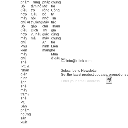
phẩm
Trung
pháp
chúng
Bộ
tâm hỗ
Mở
tôi
điều
trợ
rộng
Công
hợp
Câu
bộ
ty
máy
hỏi
nhớ
Tin
chủ AI
thường
Máy
tức
Bộ
gặp
chủ
Tham
điều
Dịch
Thị
gia
hợp
vụ hậu
giác
cùng
máy
mãi
máy
chúng
chủ
An
tôi
Phụ
ninh
Liên
kiện
mạng
hệ
máy
Mua
chủ
ở đâu
info@lr-link.com
Thẻ
IPC &
Nhận
Subscribe to Newsletter
diện
Get the latest product updates, promotions a
hình
ảnh
Thẻ
máy
trạm /
Thẻ
PC
Sản
phẩm
ngừng
sản
xuất