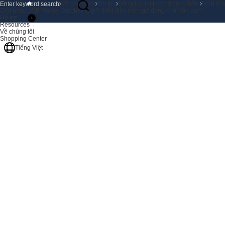
Sản phẩm
Trang chủ
Về chúng tôi
Tin tức
Động lực thị trường sản phẩm
USB Fra
Giải pháp
USB Frame Grabber là gì? (Một điều bất ngờ đang chờ đón bạn)
Hỗ trợ
Resources
Về chúng tôi
Shopping Center
Tiếng Việt