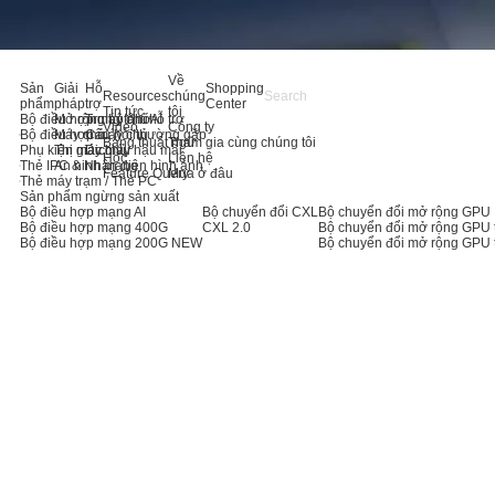
Về
Sản
Giải
Hỗ
Shopping
Resources
chúng
phẩm
pháp
trợ
Center
Tin tức
tôi
Bộ điều hợp máy chủ AI
Mở rộng bộ nhớ
Trung tâm hỗ trợ
Video
Công ty
Bộ điều hợp máy chủ
Máy chủ
Câu hỏi thường gặp
Bảng thuật ngữ
Tham gia cùng chúng tôi
Phụ kiện máy chủ
Thị giác máy
Dịch vụ hậu mãi
Học
Liên hệ
Thẻ IPC & Nhận diện hình ảnh
An ninh mạng
Feature Query
Mua ở đâu
Thẻ máy trạm / Thẻ PC
Sản phẩm ngừng sản xuất
Bộ điều hợp mạng AI
Bộ chuyển đổi CXL
Bộ chuyển đổi mở rộng GPU
Bộ điều hợp mạng 400G
CXL 2.0
Bộ chuyển đổi mở rộng GPU 
Bộ điều hợp mạng 200G
NEW
Bộ chuyển đổi mở rộng GPU 