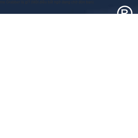
me Grabber là gì? (Một điều bất ngờ đang chờ đón bạn)