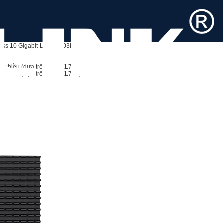
ss 10 Gigabit
LRES8003PF-BP-SR
chiều (dựa trên Intel XL710)
chiều (dựa trên Intel XL710)