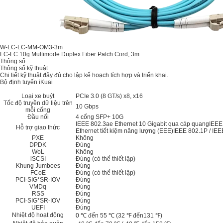
W-LC-LC-MM-OM3-3m
LC-LC 10g Multimode Duplex Fiber Patch Cord, 3m
Thông số
Thông số kỹ thuật
Chi tiết kỹ thuật đầy đủ cho lập kế hoạch tích hợp và triển khai.
Bộ định tuyến iKuai
Loại xe buýt
PCIe 3.0 (8 GT/s) x8, x16
Tốc độ truyền dữ liệu trên
10 Gbps
mỗi cổng
Đầu nối
4 cổng SFP+ 10G
IEEE 802.3ae Ethernet 10 Gigabit qua cáp quangIEEE
Hỗ trợ giao thức
Ethernet tiết kiệm năng lượng (EEE)IEEE 802.1P / IE
PXE
Không
DPDK
Đúng
WoL
Không
iSCSI
Đúng (có thể thiết lập)
Khung Jumboes
Đúng
FCoE
Đúng (có thể thiết lập)
PCI-SIG*SR-IOV
Đúng
VMDq
Đúng
RSS
Đúng
PCI-SIG*SR-IOV
Đúng
UEFI
Đúng
Nhiệt độ hoạt động
0 ℃ đến 55 ℃ (32 ℉ đến131 ℉)