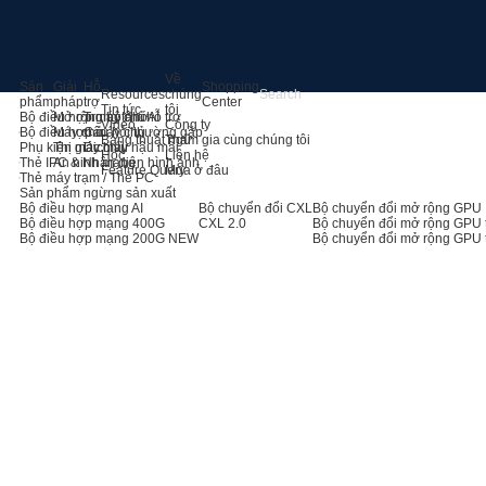
Về
Sản
Giải
Hỗ
Shopping
Resources
chúng
phẩm
pháp
trợ
Center
Tin tức
tôi
Bộ điều hợp máy chủ AI
Mở rộng bộ nhớ
Trung tâm hỗ trợ
Video
Công ty
Bộ điều hợp máy chủ
Máy chủ
Câu hỏi thường gặp
Bảng thuật ngữ
Tham gia cùng chúng tôi
Phụ kiện máy chủ
Thị giác máy
Dịch vụ hậu mãi
Học
Liên hệ
Thẻ IPC & Nhận diện hình ảnh
An ninh mạng
Feature Query
Mua ở đâu
Thẻ máy trạm / Thẻ PC
Sản phẩm ngừng sản xuất
Bộ điều hợp mạng AI
Bộ chuyển đổi CXL
Bộ chuyển đổi mở rộng GPU
Bộ điều hợp mạng 400G
CXL 2.0
Bộ chuyển đổi mở rộng GPU 
Bộ điều hợp mạng 200G
NEW
Bộ chuyển đổi mở rộng GPU 