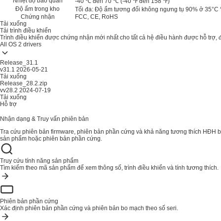
Nhiệt độ bảo quản
-40 ℃ đến 70 ℃ (-40 ℉ đến 158 ℉)
Độ ẩm trong kho
Tối đa: Độ ẩm tương đối không ngưng tụ 90% ở 35°C
Chứng nhận
FCC, CE, RoHS
Tải xuống
Tải trình điều khiển
Trình điều khiển được chứng nhận mới nhất cho tất cả hệ điều hành được hỗ trợ, đ
All OS
2 drivers
Release_31.1
v31.1
2026-05-21
Tải xuống
Release_28.2.zip
vv28.2
2024-07-19
Tải xuống
Hỗ trợ
Nhận dạng & Truy vấn phiên bản
Tra cứu phiên bản firmware, phiên bản phần cứng và khả năng tương thích HĐH
sản phẩm hoặc phiên bản phần cứng.
Truy cứu tính năng sản phẩm
Tìm kiếm theo mã sản phẩm để xem thông số, trình điều khiển và tính tương thích.
Phiên bản phần cứng
Xác định phiên bản phần cứng và phiên bản bo mạch theo số seri.