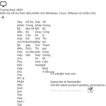
Tương thích HĐH
Kiểm tra hỗ trợ trình điều khiển cho Windows, Linux, VMware và nhiều hơn.
Sản
Hỗ trợ
Giải
Về
phẩm
Trung
pháp
chúng
Bộ
tâm hỗ
Mở
tôi
điều
trợ
rộng
Công
hợp
Câu
bộ
ty
máy
hỏi
nhớ
Tin
chủ AI
thường
Máy
tức
Bộ
gặp
chủ
Tham
điều
Dịch
Thị
gia
hợp
vụ hậu
giác
cùng
máy
mãi
máy
chúng
chủ
An
tôi
Phụ
ninh
Liên
kiện
mạng
hệ
máy
Mua
chủ
ở đâu
info@lr-link.com
Thẻ
IPC &
Nhận
Subscribe to Newsletter
diện
Get the latest product updates, promotions a
hình
ảnh
Thẻ
máy
trạm /
Thẻ