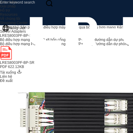
Sản phẩm
Giải pháp
Hỗ trợ
Resources
Về chúng tôi
Shopping Center
Trang chủ
Sản phẩm
Bộ điều hợp máy chủ
Bỏ qua bộ điều hợp mạng
Kênh bypa
Tiếng Việt
Server Adapters
LRES8003PF-BP-SR
Bộ điều hợp mạng PCIe 3.0 x8 bốn cổng 10G SFP+ hỗ trợ đường dẫn dự phòng hai 
Bộ điều hợp mạng PCIe 3.0 x8 bốn cổng 10G SFP+ hỗ trợ đường dẫn dự phòng hai 
LRES8003PF-BP-SR
PDF 622.12KB
Tải xuống
Liên hệ
Đề xuất