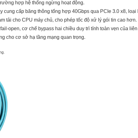
 trường hợp hệ thống ngừng hoạt động.
ày cung cấp băng thông tổng hợp 40Gbps qua PCIe 3.0 x8, loại
m tải cho CPU máy chủ, cho phép tốc độ xử lý gói tin cao hơn.
 fail-open, cơ chế bypass hai chiều duy trì tính toàn vẹn của 
ộng cho cơ sở hạ tầng mạng quan trọng.
ng.