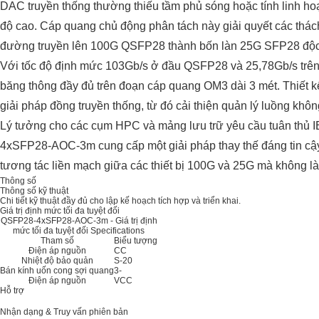
DAC truyền thống thường thiếu tầm phủ sóng hoặc tính linh hoạt
độ cao. Cáp quang chủ động phân tách này giải quyết các thách
đường truyền lên 100G QSFP28 thành bốn làn 25G SFP28 độc
Với tốc độ định mức 103Gb/s ở đầu QSFP28 và 25,78Gb/s trê
băng thông đầy đủ trên đoạn cáp quang OM3 dài 3 mét. Thiết k
giải pháp đồng truyền thống, từ đó cải thiện quản lý luồng khôn
Lý tưởng cho các cụm HPC và mảng lưu trữ yêu cầu tuân t
4xSFP28-AOC-3m cung cấp một giải pháp thay thế đáng tin 
tương tác liền mạch giữa các thiết bị 100G và 25G mà không là
Thông số
Thông số kỹ thuật
Chi tiết kỹ thuật đầy đủ cho lập kế hoạch tích hợp và triển khai.
Giá trị định mức tối đa tuyệt đối
QSFP28-4xSFP28-AOC-3m - Giá trị định
mức tối đa tuyệt đối Specifications
Tham số
Biểu tượng
Điện áp nguồn
CC
Nhiệt độ bảo quản
S-20
Bán kính uốn cong sợi quang
3-
Điện áp nguồn
VCC
Hỗ trợ
Nhận dạng & Truy vấn phiên bản