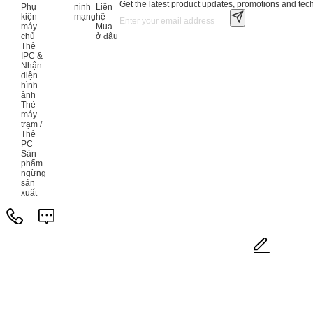
Get the latest product updates, promotions and tech 
Phụ
ninh
Liên
kiện
mạng
hệ
máy
Mua
chủ
ở đâu
Thẻ
IPC &
Nhận
diện
hình
ảnh
Thẻ
máy
trạm /
Thẻ
PC
Sản
phẩm
ngừng
sản
xuất