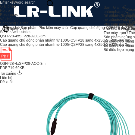
Sản phẩm
Giải pháp
Sản
Giải
Hỗ
Reso
Hỗ trợ
phẩm
pháp
trợ
Tin t
Resources
Bộ điều hợp máy c
Mở rộng bộ 
Trung tâ
Vide
Về chúng tôi
Bộ điều hợp máy c
Máy chủ
Câu hỏi
Bảng
Shopping Center
Phụ kiện máy chủ
Thị giác máy
Dịch vụ
Học
Trang chủ
Sản phẩm
Phụ kiện máy chủ
Cáp quang chủ động
QSFP28-4xSFP2
Thẻ IPC & Nhận di
An ninh mạn
Tiếng Việt
Feat
Server Accessories
Thẻ máy trạm / Th
QSFP28-4xSFP28-AOC-3m
Sản phẩm ngừng s
Cáp quang chủ động phân nhánh từ 100G QSFP28 sang 4x25G SFP28, dài 3m
Bộ điều hợp mạng 
Cáp quang chủ động phân nhánh từ 100G QSFP28 sang 4x25G SFP28, dài 3m
Bộ điều hợp mạng
Bộ điều hợp mạn
QSFP28-4xSFP28-AOC-3m
PDF 719.69KB
Tải xuống
Liên hệ
Đề xuất