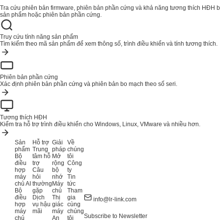
Tra cứu phiên bản firmware, phiên bản phần cứng và khả năng tương thích HĐH
sản phẩm hoặc phiên bản phần cứng.
Truy cứu tính năng sản phẩm
Tìm kiếm theo mã sản phẩm để xem thông số, trình điều khiển và tính tương thích.
Phiên bản phần cứng
Xác định phiên bản phần cứng và phiên bản bo mạch theo số seri.
Tương thích HĐH
Kiểm tra hỗ trợ trình điều khiển cho Windows, Linux, VMware và nhiều hơn.
Sản
Hỗ trợ
Giải
Về
phẩm
Trung
pháp
chúng
Bộ
tâm hỗ
Mở
tôi
điều
trợ
rộng
Công
hợp
Câu
bộ
ty
máy
hỏi
nhớ
Tin
chủ AI
thường
Máy
tức
Bộ
gặp
chủ
Tham
điều
Dịch
Thị
gia
info@lr-link.com
hợp
vụ hậu
giác
cùng
máy
mãi
máy
chúng
Subscribe to Newsletter
chủ
An
tôi