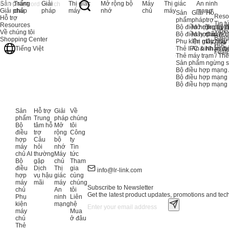
Sản phẩm
Trang
Giải
Thị giác
Mở rộng bộ
Máy
Thị giác
An ninh
Giải pháp
chủ
pháp
máy
nhớ
chủ
máy
mạng
Sản
Giải
Hỗ
Reso
Hỗ trợ
phẩm
pháp
trợ
Tin t
Resources
Bộ điều hợp máy c
Mở rộng bộ 
Trung tâ
Vide
Về chúng tôi
Bộ điều hợp máy c
Máy chủ
Câu hỏi
Bảng
Shopping Center
Phụ kiện máy chủ
Thị giác máy
Dịch vụ
Học
Thẻ IPC & Nhận di
An ninh mạn
Tiếng Việt
Feat
Thẻ máy trạm / Th
Sản phẩm ngừng s
Bộ điều hợp mạng 
Bộ điều hợp mạng
Bộ điều hợp mạn
Sản
Hỗ trợ
Giải
Về
phẩm
Trung
pháp
chúng
Bộ
tâm hỗ
Mở
tôi
điều
trợ
rộng
Công
hợp
Câu
bộ
ty
máy
hỏi
nhớ
Tin
chủ AI
thường
Máy
tức
Bộ
gặp
chủ
Tham
điều
Dịch
Thị
gia
info@lr-link.com
hợp
vụ hậu
giác
cùng
máy
mãi
máy
chúng
Subscribe to Newsletter
chủ
An
tôi
Get the latest product updates, promotions and tech 
Phụ
ninh
Liên
kiện
mạng
hệ
máy
Mua
chủ
ở đâu
Thẻ