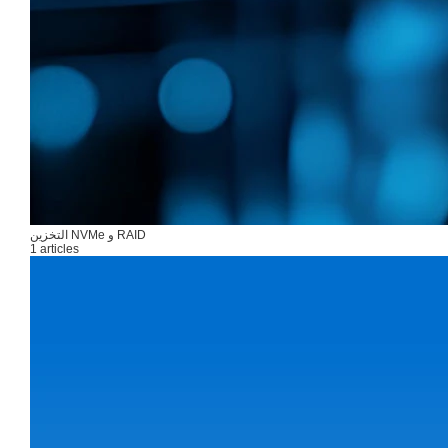
التخزين NVMe و RAID
1 articles