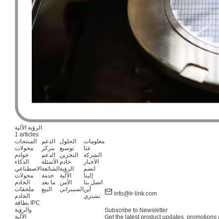
الرؤية الآلية
1 articles
معلومات
الحلول
الدعم
المنتجات
عنا
توسيع
مركز
محولات
الشركة
التخزين
الدعم
خوادم
الأخبار
خادم
الأسئلة
الذكاء
انضم
الرؤية
الشائعة
الاصطناعي
إلينا
الآلية
خدمة
محولات
اتصل بنا
الأمن
ما بعد
الخادم
أين
السيبراني
البيع
ملحقات
info@lr-link.com
تشتري
الخادم
بطاقة IPC
والرؤية
Subscribe to Newsletter
الآلية
Get the latest product updates, promotions a