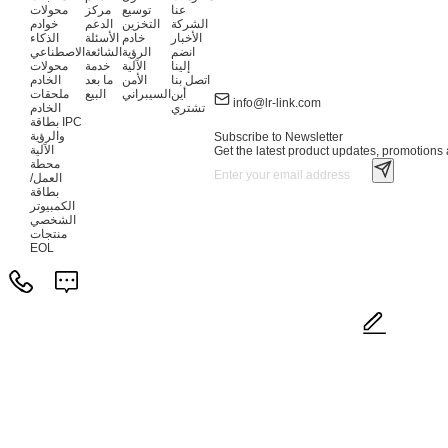
عنا
توسيع
مركز
محولات
الشركة
التخزين
الدعم
خوادم
الأخبار
خادم
الأسئلة
الذكاء
انضم
الرؤية
الشائعة
الاصطناعي
إلينا
الآلية
خدمة
محولات
اتصل بنا
الأمن
ما بعد
الخادم
أين
السيبراني
البيع
ملحقات
info@lr-link.com
تشتري
الخادم
بطاقة IPC
والرؤية
Subscribe to Newsletter
الآلية
Get the latest product updates, promotions a
محطة
العمل/
بطاقة
الكمبيوتر
الشخصي
منتجات
EOL