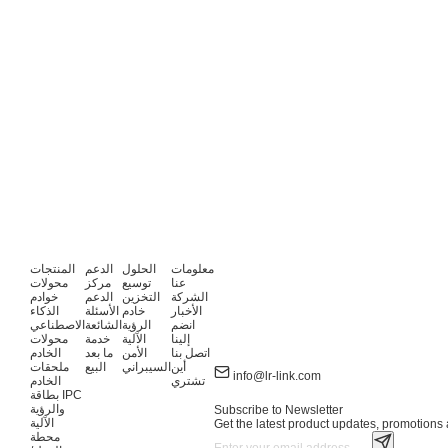
معلومات
الحلول
الدعم
المنتجات
عنا
توسيع
مركز
محولات
الشركة
التخزين
الدعم
خوادم
الأخبار
خادم
الأسئلة
الذكاء
انضم
الرؤية
الشائعة
الاصطناعي
إلينا
الآلية
خدمة
محولات
اتصل بنا
الأمن
ما بعد
الخادم
أين
السيبراني
البيع
ملحقات
info@lr-link.com
تشتري
الخادم
بطاقة IPC
والرؤية
Subscribe to Newsletter
الآلية
Get the latest product updates, promotions a
محطة