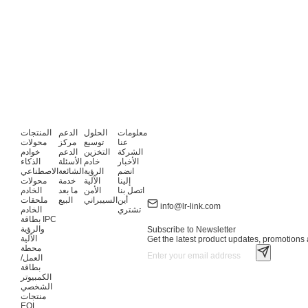
معلومات
الحلول
الدعم
المنتجات
عنا
توسيع
مركز
محولات
الشركة
التخزين
الدعم
خوادم
الأخبار
خادم
الأسئلة
الذكاء
انضم
الرؤية
الشائعة
الاصطناعي
إلينا
الآلية
خدمة
محولات
اتصل بنا
الأمن
ما بعد
الخادم
أين
السيبراني
البيع
ملحقات
info@lr-link.com
تشتري
الخادم
بطاقة IPC
والرؤية
Subscribe to Newsletter
الآلية
Get the latest product updates, promotions a
محطة
العمل/
بطاقة
الكمبيوتر
الشخصي
منتجات
EOL