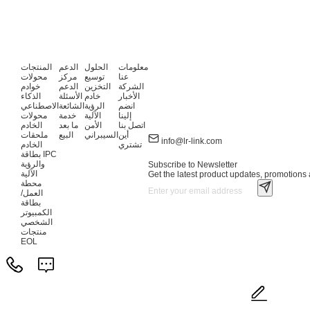
معلومات
الحلول
الدعم
المنتجات
عنا
توسيع
مركز
محولات
الشركة
التخزين
الدعم
خوادم
الأخبار
خادم
الأسئلة
الذكاء
انضم
الرؤية
الشائعة
الاصطناعي
إلينا
الآلية
خدمة
محولات
اتصل بنا
الأمن
ما بعد
الخادم
أين
السيبراني
البيع
ملحقات
info@lr-link.com
تشتري
الخادم
بطاقة IPC
والرؤية
Subscribe to Newsletter
الآلية
Get the latest product updates, promotions a
محطة
العمل/
بطاقة
الكمبيوتر
الشخصي
منتجات
EOL