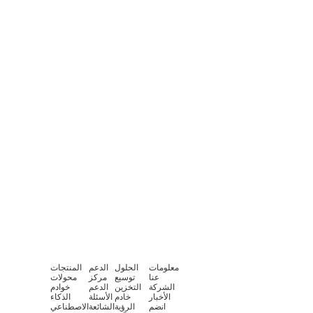
معلومات
الحلول
الدعم
المنتجات
عنا
توسيع
مركز
محولات
الشركة
التخزين
الدعم
خوادم
الأخبار
خادم
الأسئلة
الذكاء
انضم
الرؤية
الشائعة
الاصطناعي