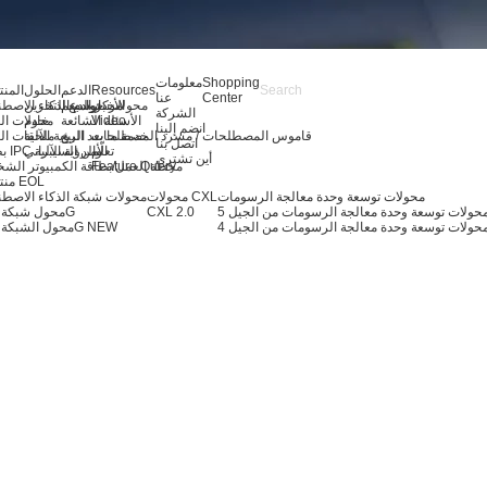
Shopping
معلومات
Resources
الدعم
الحلول
المن
Center
عنا
الأخبار
مركز الدعم
توسيع التخزين
محولات خوادم الذكاء الاصط
الشركة
Video
الأسئلة الشائعة
خادم
محولات ال
انضم إلينا
قاموس المصطلحات / مسرد المصطلحات
خدمة ما بعد البيع
الرؤية الآلية
ملحقات ال
اتصل بنا
تعلّم
بطاقة IPC والرؤية الآلية
الأمن السيبراني
أين تشتري
Feature Query
محطة العمل/بطاقة الكمبيوتر الش
منتجات EOL
محولات توسعة وحدة معالجة الرسومات
محولات CXL
محولات شبكة الذكاء الاصط
CXL 2.0
محول شبكة 400G
حولات توسعة وحدة معالجة الرسومات من الجيل 4
NEW
محول الشبكة 200G