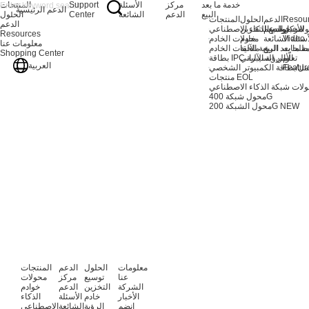
خدمة ما بعد
مركز
الأسئلة
Support
المنتجات
الدعم
الرئيسية
البيع
الدعم
الشائعة
Center
الحلول
Resou
الدعم
الحلول
المنتجات
الدعم
الأخبار
مركز الدعم
توسيع التخزين
لات خوادم الذكاء الاصطناعي
Resources
Video
أسئلة الشائعة
خادم
محولات الخادم
معلومات عنا
طلحات
ة ما بعد البيع
الرؤية الآلية
ملحقات الخادم
Shopping Center
تعلّم
بطاقة IPC والرؤية الآلية
الأمن السيبراني
العربية
Featur
مل/بطاقة الكمبيوتر الشخصي
منتجات EOL
لات شبكة الذكاء الاصطناعي
محول شبكة 400G
NEW
محول الشبكة 200G
معلومات
الحلول
الدعم
المنتجات
عنا
توسيع
مركز
محولات
الشركة
التخزين
الدعم
خوادم
الأخبار
خادم
الأسئلة
الذكاء
انضم
الرؤية
الشائعة
الاصطناعي