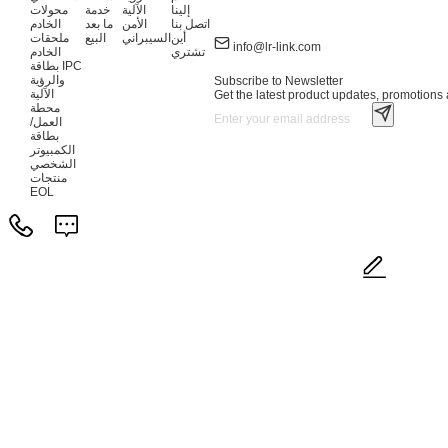
إلينا
الآلية
خدمة
محولات
اتصل بنا
الأمن
ما بعد
الخادم
أين
السيبراني
البيع
ملحقات
info@lr-link.com
تشتري
الخادم
بطاقة IPC
والرؤية
Subscribe to Newsletter
الآلية
Get the latest product updates, promotions a
محطة
العمل/
بطاقة
الكمبيوتر
الشخصي
منتجات
EOL