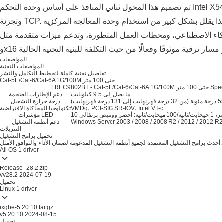
تم تصميم هذا المحول ثنائي المنافذ على أساس وحدة التحكم Intel X540، ويوفر سرعة تصل إلى 10 جيجابت في الثانية لكل منفذ مع تفريغ كامل للأعباء على مستوى الأجهزة لمجموعات التحقق TCP/UDP/IP
المتطورة، وتدعم ميزات متقدمة مثل SR-IOV وVMDQ وإطارات Jumbo. ويضمن توافقها مع فتحات PCIe x8
المواصفات
المواصفات التقنية
تفاصيل تقنية كاملة لتخطيط التكامل والنشر.
Cat-5E/Cat-6/Cat-6A 1G/100M حتى 100 متر
 100 متر Specifications
ما يصل إلى 9.5 كيلوبايت
دعم الإطارات الضخمة
درجة حرارة التشغيل
VMDq، PCI-SIG SR-IOV، Intel VT-c
تكنولوجيا المحاكاة الافتراضية
 برتقالي
مؤشرات LED
Windows Server 2003 / 2008 / 2008 R2 / 2012 / 2012 R2
دعم أنظمة التشغيل
التنزيلات
تحميل برامج التشغيل
أحدث برامج التشغيل المعتمدة لجميع أنظمة التشغيل المدعومة لضمان الأداء والتوافق الأمثل.
All OS
1 driver
Release_28.2.zip
vv28.2
2024-07-19
تحميل
Linux
1 driver
ixgbe-5.20.10.tar.gz
v5.20.10
2024-08-15
تحميل