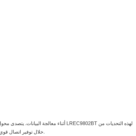
خلال توفير اتصال قوي بسرعة 10 جيجابت عبر الكابلات النحاسية مباشرةً، مما يلغي الحاجة إلى الألياف الضوئية باهظة الثمن مع الحفاظ على معدل نقل بيانات عالٍ.