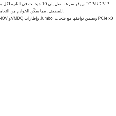
وتجزئة TCP. وهذا يقلل بشكل كبير من استخدام وحدة المعالجة المركزية (CPU) للمضيف، مما يمكّن الخوادم من التعامل مع المزيد من التطبيقات المتزامنة دون انخفاض في الأداء.