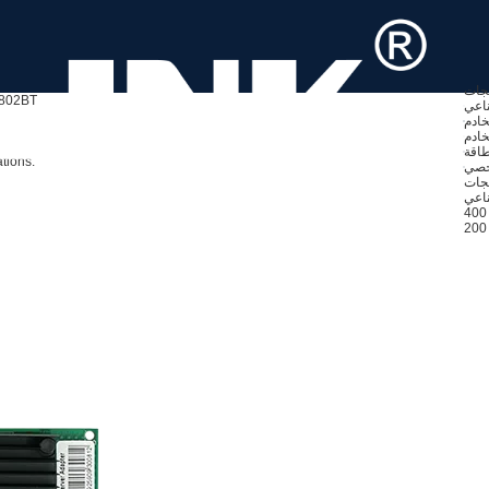
تجات
802BT
ناعي
خادم
خادم
tions.
خصي
ناعي