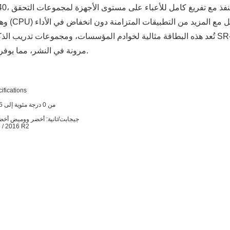
تُعد هذه البطاقة مثالية لخوادم المؤسسات، ومجموعات تدريب الذكاء الاصطناعي، ومحطات العمل 
وx16 مرونة في النشر، مما يوفر مسار ترقية موثوقًا وفعالًا من حيث التكلفة للبنية التحتية الحالية.
LREC9802BT - Cat-5E/Cat-6/Cat-6A 1G/100M حتى
من 0 درجة مئوية إلى 55 درجة مئوية (من 32 درجة فهرنهايت إلى 131 درجة فهرنهايت)
10 جيجابت/ثانية: أخضر ووميض أخضر، 1 جيجابت/ثانية/100 ميجابت/ثانية: أخضر ووميض
 / 2016 R2