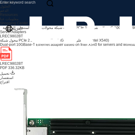
المنتجات
الحلول
الدعم
Resources
معلومات عنا
Shopping Center
LREC9
محولات شبكة 10G 10G
محولات شبكة PCIe
محولات الخادم
المنتجات
الرئيسية
العربية
Server Adapters
LREC9802BT
محول شبكة PCIe 2.1 x8 ثنائي المنفذ 10G RJ45 (يعتمد على Intel X540)
Dual-port 10GBase-T Ethernet adapter based on Intel X540 for servers and worksta
LREC9802BT
PDF 336.32KB
تحميل
استفسار
اقتراح