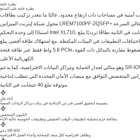
نظرة عامة
نظرة عامة على المنتج
نية في مساحات ذات ارتفاع محدود، غالبًا ما تتعذر تركيب بطاقات PCIe القياسية. ويحل
استنادًا إلى وحدة التحكم Intel XL710، يوفر هذا المحول ثنائي المنفذ بسرعة 40 جيجابت في الثانية نطاقًا تردديًا يبلغ
زيل اختناقات التطبيقات في البيئات المكتظة. مع استهلاك طاقة أقصى يبلغ
5.6 واط فقط عبر طاقة فتحة PCIe، فإنه يقلل الحمل الحراري في الهيكل المضغوط مقارنة بالبدائل ذات القوة
الكهربائية الأعلى.
وهو مثالي لجدار الحماية ومراكز البيانات الافتراضية، كما يدعم SR-IOV و DPDK لتخصيص الموارد بكفاءة. وعلى
نين المتخصص التوافق مع منصات الأمان المحددة التي تتطلب إنتاجية
موثوقة تبلغ 40 جيجابت في الثانية.
أداء عالٍ
مصممة لتحقيق أقصى قدر من الإنتاجية في بيئات مراكز البيانات الصعبة.
الكمون المنخفض
معالجة حزم محسّنة لتطبيقات الوقت الحقيقي وتطبيقات الحوسبة عالية الأداء.
دعم SR-IOV
وظائف افتراضية لكل منفذ للسحابة وأعباء العمل الافتراضية.