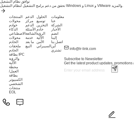
توافق نظام التشغيل
تحقق من دعم برامج التشغيل لنظام التشغيل Windows و Linux و VMware والمزيد.
معلومات
الحلول
الدعم
المنتجات
عنا
توسيع
مركز
محولات
الشركة
التخزين
الدعم
خوادم
الأخبار
خادم
الأسئلة
الذكاء
انضم
الرؤية
الشائعة
الاصطناعي
إلينا
الآلية
خدمة
محولات
اتصل بنا
الأمن
ما بعد
الخادم
أين
السيبراني
البيع
ملحقات
info@lr-link.com
تشتري
الخادم
بطاقة IPC
والرؤية
Subscribe to Newsletter
الآلية
Get the latest product updates, promotions a
محطة
العمل/
بطاقة
الكمبيوتر
الشخصي
منتجات
EOL