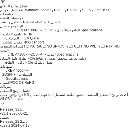
توافق واسع النطاق
دعم كامل لخوادم Windows Server و RHEL و Ubuntu و SLES و FreeBSD.
المواصفات
المواصفات التقنية
تفاصيل تقنية كاملة لتخطيط التكامل والنشر.
الواجهة والاتصال
LREM7100PF-2QSFP+ - الواجهة والاتصال Specifications
PCIe
واجهة الحافلة
1 × QSFP+
الموصلات
40G per port
معدل البيانات
PTP: NO
PXE: YES
UEFI: NO
SR-IOV: YES
RDMA/RoCE: NO
الميزات المتقدمة
البدنية
LREM7100PF-2QSFP+ - البدنية Specifications
بطاقة PCIe (ملف تعريف منخفض/نصف الارتفاع)
عامل الشكل
ناقل PCIe يعمل بالطاقة
الطاقة
الشهادات
LREM7100PF-
2QSFP+ - الشهادات
Specifications
RoHS
CE
FCC
الامتثال
التنزيلات
تحميل برامج التشغيل
أحدث برامج التشغيل المعتمدة لجميع أنظمة التشغيل المدعومة لضمان الأداء والتوافق الأمثل.
All OS
2 drivers
Release_31.1
v31.1
2026-05-21
تحميل
Release_28.2.zip
vv28.2
2024-07-19