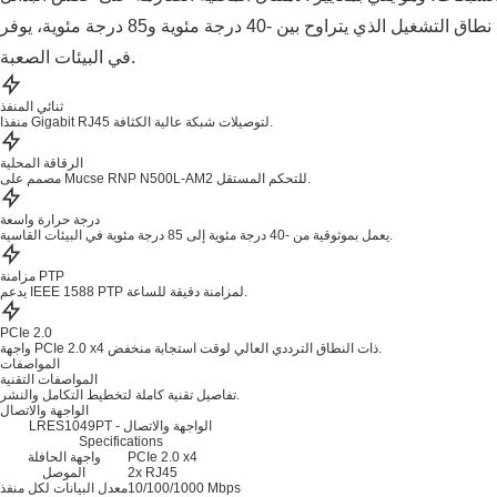
العامة. وبفضل نطاق التشغيل الذي يتراوح بين -40 درجة مئوية و85 درجة مئوية، يوفر LRES1049PT اتصالاً مستقرًا
في البيئات الصعبة.
ثنائي المنفذ
منفذا Gigabit RJ45 لتوصيلات شبكة عالية الكثافة.
الرقاقة المحلية
مصمم على Mucse RNP N500L-AM2 للتحكم المستقل.
درجة حرارة واسعة
يعمل بموثوقية من -40 درجة مئوية إلى 85 درجة مئوية في البيئات القاسية.
مزامنة PTP
يدعم IEEE 1588 PTP لمزامنة دقيقة للساعة.
PCIe 2.0
واجهة PCIe 2.0 x4 ذات النطاق الترددي العالي لوقت استجابة منخفض.
المواصفات
المواصفات التقنية
تفاصيل تقنية كاملة لتخطيط التكامل والنشر.
الواجهة والاتصال
LRES1049PT - الواجهة والاتصال
Specifications
PCIe 2.0 x4
واجهة الحافلة
2x RJ45
الموصل
10/100/1000 Mbps
معدل البيانات لكل منفذ