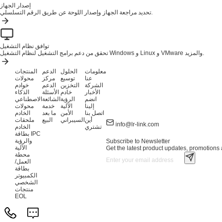
إصدار الجهاز
تحديد مراجعة الجهاز وإصدار اللوحة عن طريق الرقم التسلسلي.
توافق نظام التشغيل
تحقق من دعم برامج التشغيل لنظام التشغيل Windows و Linux و VMware والمزيد.
معلومات
الحلول
الدعم
المنتجات
عنا
توسيع
مركز
محولات
الشركة
التخزين
الدعم
خوادم
الأخبار
خادم
الأسئلة
الذكاء
انضم
الرؤية
الشائعة
الاصطناعي
إلينا
الآلية
خدمة
محولات
اتصل بنا
الأمن
ما بعد
الخادم
أين
السيبراني
البيع
ملحقات
info@lr-link.com
تشتري
الخادم
بطاقة IPC
والرؤية
Subscribe to Newsletter
الآلية
Get the latest product updates, promotions a
محطة
العمل/
بطاقة
الكمبيوتر
الشخصي
منتجات
EOL