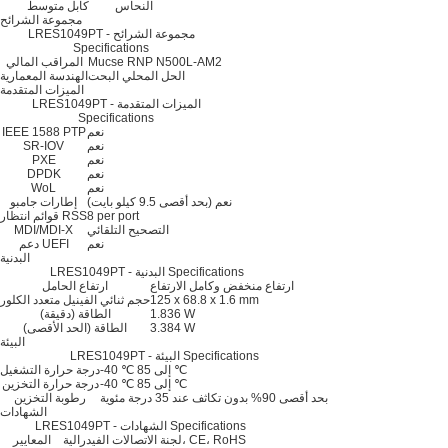
النحاس
كابل متوسط
مجموعة الشرائح
LRES1049PT - مجموعة الشرائح
Specifications
Mucse RNP N500L-AM2
المراقب المالي
الحل المحلي البحت
الهندسة المعمارية
الميزات المتقدمة
LRES1049PT - الميزات المتقدمة
Specifications
نعم
IEEE 1588 PTP
نعم
SR-IOV
نعم
PXE
نعم
DPDK
نعم
WoL
نعم (بحد أقصى 9.5 كيلو بايت)
إطارات جامبو
8 per port
قوائم انتظار RSS
التصحيح التلقائي
MDI/MDI-X
نعم
دعم UEFI
البدنية
LRES1049PT - البدنية Specifications
ارتفاع منخفض وكامل الارتفاع
ارتفاع الحامل
125 x 68.8 x 1.6 mm
حجم ثنائي الفينيل متعدد الكلور
1.836 W
الطاقة (دقيقة)
3.384 W
الطاقة (الحد الأقصى)
البيئة
LRES1049PT - البيئة Specifications
-40 ℃ إلى 85 ℃
درجة حرارة التشغيل
-40 ℃ إلى 85 ℃
درجة حرارة التخزين
بحد أقصى 90% بدون تكاثف عند 35 درجة مئوية
رطوبة التخزين
الشهادات
LRES1049PT - الشهادات Specifications
لجنة الاتصالات الفيدرالية، CE، RoHS
المعايير