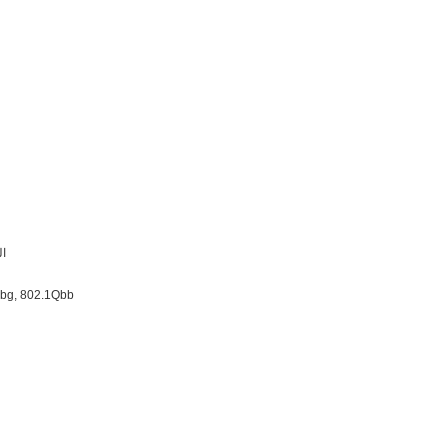
الحد ا
Qbg, 802.1Qbb