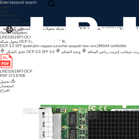
المنتجات
الحلول
الدعم
Resources
معلومات عنا
Shopping Center
LRES3019PT
محولات 1G OCP
محولات شبكة OCP
محولات الخادم
المنتجات
الرئيسية
العربية
Server Adapters
LRES3019PT-OCP
محول شبكة OCP 3.0 رباعي المنافذ 1G RJ45
OCP 3.0 SFF quad-port Gigabit Ethernet adapter with WX1860A4 controller.
رنت جيجابت إيثرنت رباعي المنافذ
عامل الشكل OCP 3.0 SFF 3.0
LRES3019PT-OCP
PDF 373.87KB
تحميل
استفسار
اقتراح