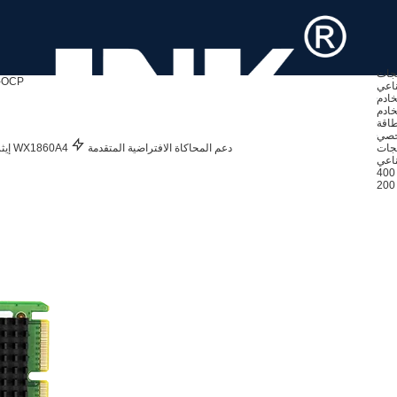
تجات
-OCP
ناعي
خادم
خادم
خصي
دعم المحاكاة الافتراضية المتقدمة
وحدة التحكم WX1860A4
إيث
ناعي