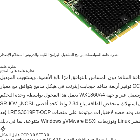
نظرة عامة
المواصفات
برامج التشغيل
البرامج الثابتة والدروس
استعلام الإصدار
نظرة عامة
نظرة عامة على المنتج
س بالتوافق أمرًا بالغ الأهمية. ويستجيب الموديل LRES3019PT-OCP لهذا التحدي من خلال
يعمل هذا المحول بواسطة وحدة التحكم WX1860A4 ويتصل عبر واجهة PCIe 2.0 x4، ويوفر سرعات موثوقة تبلغ 10/100/1000 ميجابت في الثانية عبر جميع منافذ RJ45 الأربعة. كما يدعم ميزات متقدمة مثل
يُعد LRES3019PT-OCP مثاليًّا لاتصالات شبكات المؤسسات وخوادم أجهزة الكمبيوتر والأجهزة المدمجة، وقد خضع لاختبارات موثوقة على منصات X86 وSunway وZhaoxin. ويضمن دعمه القوي لأنظمة تشغيل
عامل الشكل OCP 3.0 SFF 3.0
تصميم مدمج متوافق مع معايير OCP 3.0، مثالي للبنية التحتية للخوادم الحديثة.