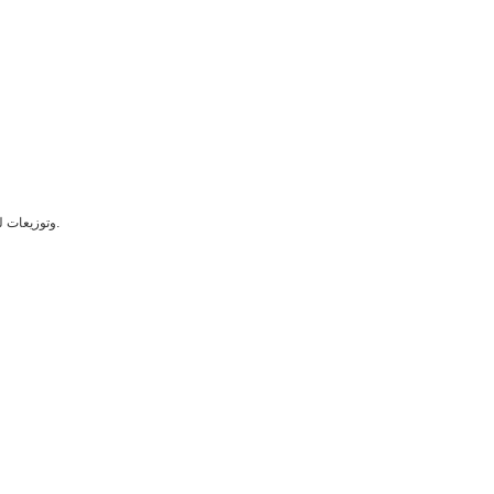
تم التحقق من صلاحيته على أنظمة ويندوز و VMware وتوزيعات لينكس ومنصات أنظمة التشغيل المحلية.