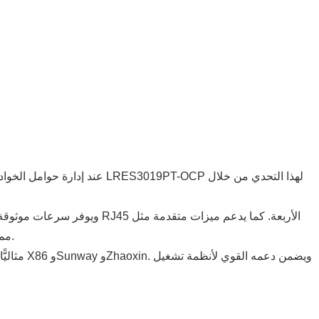
عند إدارة حوامل الخوادم عال
SR-IOV وNCSI، مما يتيح المحاكاة الافتراضية الفعالة والإدارة خارج النطاق مع الحفاظ على استهلاك منخفض للطاقة يبلغ 2.34 واط كحد أقصى.