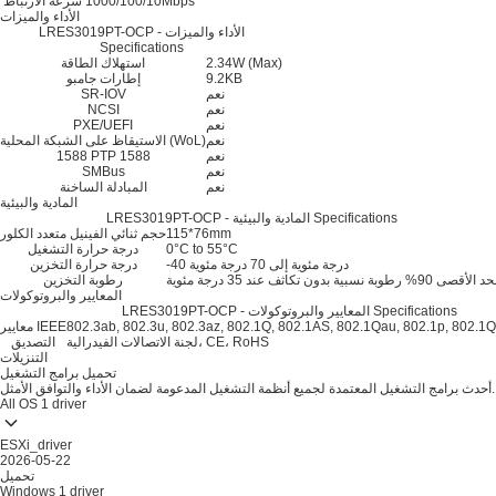
1000/100/10Mbps
سرعة الارتباط
الأداء والميزات
LRES3019PT-OCP - الأداء والميزات
Specifications
2.34W (Max)
استهلاك الطاقة
9.2KB
إطارات جامبو
نعم
SR-IOV
نعم
NCSI
نعم
PXE/UEFI
نعم
الاستيقاظ على الشبكة المحلية (WoL)
نعم
1588 PTP 1588
نعم
SMBus
نعم
المبادلة الساخنة
المادية والبيئية
LRES3019PT-OCP - المادية والبيئية Specifications
115*76mm
حجم ثنائي الفينيل متعدد الكلور
0°C to 55°C
درجة حرارة التشغيل
-40 درجة مئوية إلى 70 درجة مئوية
درجة حرارة التخزين
لأقصى 90% رطوبة نسبية بدون تكاثف عند 35 درجة مئوية
رطوبة التخزين
المعايير والبروتوكولات
LRES3019PT-OCP - المعايير والبروتوكولات Specifications
802.3ab, 802.3u, 802.3az, 802.1Q, 802.1AS, 802.1Qau, 802.1p, 802.1
معايير IEEE
لجنة الاتصالات الفيدرالية، CE، RoHS
التصديق
التنزيلات
تحميل برامج التشغيل
أحدث برامج التشغيل المعتمدة لجميع أنظمة التشغيل المدعومة لضمان الأداء والتوافق الأمثل.
All OS
1 driver
ESXi_driver
2026-05-22
تحميل
Windows
1 driver