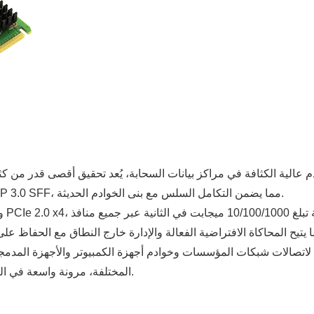
ية الكثافة في مراكز بيانات السحابة، يُعد تحقيق أقصى قدر من كثافة المنافذ دون المسا
توفير أربعة منافذ جيجابت إيثرنت في هيكل مدمج يتوافق مع معيار OCP 3.0 SFF، مما يضمن التكامل السلس مع بنى الخوادم الحديثة.
متنوعة، بما في ذلك Windows وVMware ESXi وتوزيعات Linux المختلفة، مرونة واسعة في النشر.