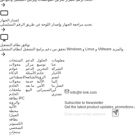
إصدار الجهاز
تحديد مراجعة الجهاز وإصدار اللوحة عن طريق الرقم التسلسلي.
توافق نظام التشغيل
تحقق من دعم برامج التشغيل لنظام التشغيل Windows و Linux و VMware والمزيد.
معلومات
الحلول
الدعم
المنتجات
عنا
توسيع
مركز
محولات
الشركة
التخزين
الدعم
خوادم
الأخبار
خادم
الأسئلة
الذكاء
انضم
الرؤية
الشائعة
الاصطناعي
إلينا
الآلية
خدمة
محولات
اتصل بنا
الأمن
ما بعد
الخادم
أين
السيبراني
البيع
ملحقات
info@lr-link.com
تشتري
الخادم
بطاقة IPC
والرؤية
Subscribe to Newsletter
الآلية
Get the latest product updates, promotions a
محطة
العمل/
بطاقة
الكمبيوتر
الشخصي
منتجات