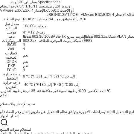
يصل إلى 120 واط Specifications
ويندوز إكس بي/فيستا 7/8/8.1/10/11
دعم النظام
VMware ESX/ESXi الإصدار 4.x/5.x/6.x أو الأحدث
PCIe الإصدار 2.1 x4，متوافق مع x8、x16
نوع الحافلة
معدل نقل
10/100/ميجابت
البيانات
4* M12 D-رمز
موصل
IEEE 802.3u 100BASE-TX إيثرنت سريعIEEE 802.3zشبكات VLAN وفقًا لمعيار IEEE 802.1QIEEE 802.3xIEEE 1588IEEE
دعم
802.3az - شبكة إيثرنت الموفرة للطاقة (EEE)
البروتوكولات
لا
iSCSI
لا
WoL
الإطارات
نعم
الضخمة
نعم
DPDK
نعم
PXE
لا
FCoE
درجة حرارة
0 ℃ إلى 55 ℃ (32 ℉ إلى 131 ℉)
التشغيل
درجة حرارة
-40 ℃ إلى 85 ℃ (-40 ℉ إلى 185 ℉)
التخزين
الحد الأقصى: 90% رطوبة نسبية غير متكثفة عند 35 درجة ℃
رطوبة التخزين
الدعم
تحديد الإصدار والاستعلام
ج التشغيل الثابتة ومراجعات الأجهزة وتوافق نظام التشغيل عن طريق إدخال رقم القطعة أو
إصدار الجهاز.
استعلام ميزات المنتج
ابحث برقم الطراز لعرض المواصفات وبرامج التشغيل والتوافق.