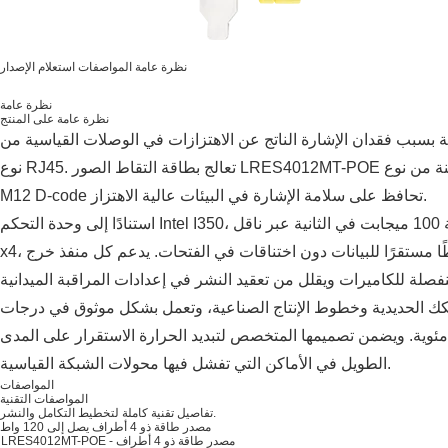
نظرة عامة
المواصفات
استعلام الإصدار
نظرة عامة
نظرة عامة على المنتج
ة بسبب فقدان الإشارة الناتج عن الاهتزازات في الوصلات القياسية من
نوع RJ45. تعالج بطاقة التقاط الصور LRES4012MT-POE هذه المشكلة من خلال واجهات طيران متينة من نوع
M12 D-code تحافظ على سلامة الإشارة في البيئات عالية الاهتزاز.
استنادًا إلى وحدة التحكم Intel I350، توفر هذه البطاقة أربعة منافذ بسرعة 100 ميجابت في الثانية عبر ناقل PCIe 2.1
x4، مما يضمن التقاطًا مستقرًا للبيانات دون اختناقات في الفتحات. يدعم كل منفذ خرج PoE+ يصل إلى 30 واط، مما
كك الحديدية وخطوط الإنتاج الصناعية، وتعمل بشكل موثوق في درجات
اوح من 0 درجة مئوية إلى 55 درجة مئوية. ويضمن تصميمها المتخصص لتبديد الحرارة الاستقرار على المدى
الطويل في الأماكن التي تفشل فيها محولات الشبكة القياسية.
المواصفات
المواصفات التقنية
تفاصيل تقنية كاملة لتخطيط التكامل والنشر.
مصدر طاقة ذو 4 أطراف يصل إلى 120 واط
LRES4012MT-POE - مصدر طاقة ذو 4 أطراف