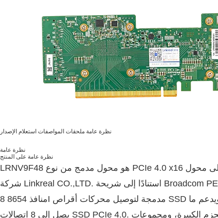
نظرة عامة
ملحقات
المواصفات
استعلام الإصدار
نظرة عامة
نظرة عامة على المنتج
 نوع PCIe 4.0 x16 إلى
LRNV9F48 هو
محول
شركة Linkreal CO.,LTD. استنادًا إلى شريحة Broadcom PEX88048. يحتوي LRNV9F48 على 4
منافذ 8654 8I مدمجة لتوصيل محركات أقراص SSD وفقًا لسيناريوهات الاستخدام المختلفة، ويدعم ما
يصل إلى 8 اتصالات SSD PCIe 4.0. يوفر التصميم، جنبًا إلى جنب مع ذاكرة الحزم الكبيرة، ومجموعات