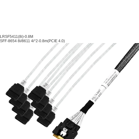
LRSF5411(8i)-0.8M
SFF-8654 8i/8611 4i*2-0.8m(PCIE 4.0)