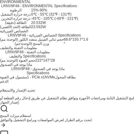
ENVIRONMENTAL
LRNV9F48 - ENVIRONMENTAL Specifications
15%-90%
الرطوبة
0℃ - 55℃ (32℉ - 131℉)
درجة حرارة التشغيل
-45℃ - 105℃ (-49℉ - 221℉)
درجة حرارة التخزين
20.532W
الطاقة (دقيقة)
23.592W
الطاقة (الحد الأقصى)
الخصائص الفيزيائية
LRNV9F48 - الخصائص الفيزيائية Specifications
68.6*155.7*1.6
حجم ثنائي الفينيل متعدد الكلور (الوحدة: مم)
*
وزن المنتج (الوحدة:جم)
معلومات التعبئة والتغليف
LRNV9F48 - معلومات التعبئة
والتغليف Specifications
222*147*28
حجم العبوة (الوحدة: مم)
ماذا يوجد في الصندوق
LRNV9F48 - ماذا يوجد في الصندوق
Specifications
1 - PCIe x1NVMeبطاقة المحول
مشمول في العبوة
الدعم
تحديد الإصدار والاستعلام
ج التشغيل الثابتة ومراجعات الأجهزة وتوافق نظام التشغيل عن طريق إدخال رقم القطعة أو
إصدار الجهاز.
استعلام ميزات المنتج
ابحث برقم الطراز لعرض المواصفات وبرامج التشغيل والتوافق.