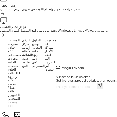
إصدار الجهاز
تحديد مراجعة الجهاز وإصدار اللوحة عن طريق الرقم التسلسلي.
توافق نظام التشغيل
تحقق من دعم برامج التشغيل لنظام التشغيل Windows و Linux و VMware والمزيد.
معلومات
الحلول
الدعم
المنتجات
عنا
توسيع
مركز
محولات
الشركة
التخزين
الدعم
خوادم
الأخبار
خادم
الأسئلة
الذكاء
انضم
الرؤية
الشائعة
الاصطناعي
إلينا
الآلية
خدمة
محولات
اتصل بنا
الأمن
ما بعد
الخادم
أين
السيبراني
البيع
ملحقات
info@lr-link.com
تشتري
الخادم
بطاقة IPC
والرؤية
Subscribe to Newsletter
الآلية
Get the latest product updates, promotions a
محطة
العمل/
بطاقة
الكمبيوتر
الشخصي
منتجات
EOL