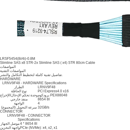
LRSF5454(8i/4i)-0.8M
Slimline SAS x8 STR-2x Slimline SAS ( x4) STR 80cm Cable
المواصفات
المواصفات التقنية
تفاصيل تقنية كاملة لتخطيط التكامل والنشر.
HARDWARE
LRNV9F48 - HARDWARE Specifications
LRNV9F48
الطراز
PCI Express4.0 x16
نوع الحافلة
برودكوم PEX88048
وحدة تحكم الإدخال/الإخراج
8654 8I
منفذ خارجي
4
الواجهة
32GB/s
سرعة التحويل (المجموع)
CONNECTOR
LRNV9F48 - CONNECTOR
Specifications
4 * 8654 8I
موصل الجهاز
PCIe (NVMe): x4, x2, x1
واجهة التخزين