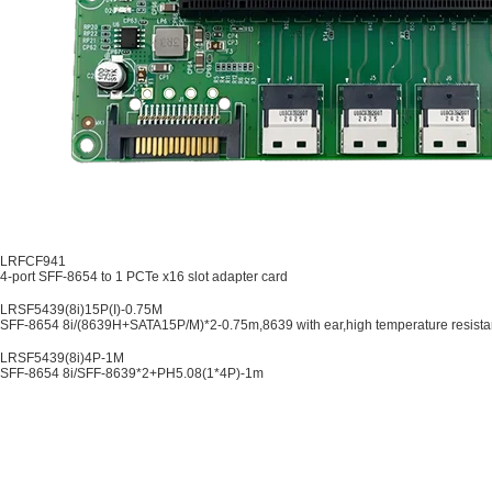
LRFCF941
4-port SFF-8654 to 1 PCTe x16 slot adapter card
LRSF5439(8i)15P(I)-0.75M
SFF-8654 8i/(8639H+SATA15P/M)*2-0.75m,8639 with ear,high temperature resist
LRSF5439(8i)4P-1M
SFF-8654 8i/SFF-8639*2+PH5.08(1*4P)-1m