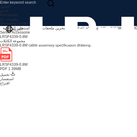
المنتجات
الحلول
الدعم
Resources
معلومات عنا
Shopping Center
ابلات MiniSAS HD
كابل إدخال/إخراج الخادم والتخزين
ملحقات الخادم
المنتجات
الرئيسية
العربية
Server Accessories
LRSF4339-0.8M
مجموعة الكابلات
LRSF4339-0.8M cable assembly specification drawing.
LRSF4339-0.8M
PDF 1.39MB
تحميل
استفسار
اقتراح