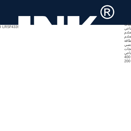
تجات
LRSF4339-0.8M
ك
ناعي
خادم
خادم
خصي
ناعي