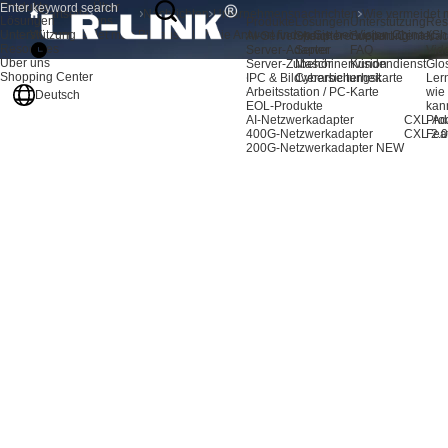
Produkte
Über
Startseite
Nachrichten
Unternehmensnachrichten
Lösungen
uns
Produkte
Lösungen
Unterstützung
Res
Unterstützung
Wie vermeidet man Bildausfälle? Die Antwort finden Sie bei Vision China (
AI-Server-Adapter
Speichererweiterung
Support-Center
Nac
Resources
Server-Adapter
Server
FAQ
Vid
Über uns
Server-Zubehör
Maschinenvision
Kundendienst
Glo
Shopping Center
IPC & Bildverarbeitungskarte
Cybersicherheit
Ler
Arbeitsstation / PC-Karte
wie
Deutsch
EOL-Produkte
kan
AI-Netzwerkadapter
CXL-Ad
Pro
400G-Netzwerkadapter
CXL 2.0
Fea
200G-Netzwerkadapter
NEW