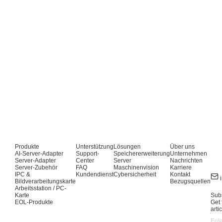
Produkte
Unterstützung
Lösungen
Über uns
AI-Server-Adapter
Support-
Speichererweiterung
Unternehmen
Server-Adapter
Center
Server
Nachrichten
Server-Zubehör
FAQ
Maschinenvision
Karriere
IPC &
Kundendienst
Cybersicherheit
Kontakt
Bildverarbeitungskarte
Bezugsquellen
Arbeitsstation / PC-
Karte
Subs
EOL-Produkte
Get 
arti