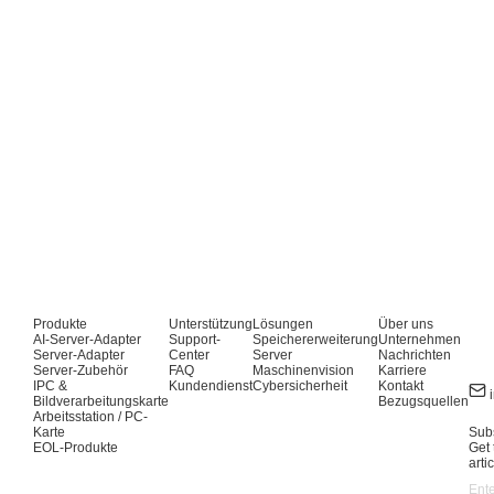
Produkte
Unterstützung
Lösungen
Über uns
AI-Server-Adapter
Support-
Speichererweiterung
Unternehmen
Server-Adapter
Center
Server
Nachrichten
Server-Zubehör
FAQ
Maschinenvision
Karriere
IPC &
Kundendienst
Cybersicherheit
Kontakt
Bildverarbeitungskarte
Bezugsquellen
Arbeitsstation / PC-
Karte
Subs
EOL-Produkte
Get 
arti