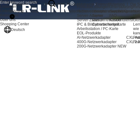
Produkte
Über
Startseite
Nachrichten
Produktdynamik
Lösungen
uns
Produkte
Lösungen
Unterstützung
Res
Unterstützung
AI-Server-Adapter
Speichererweiterung
Support-Center
Nac
Entmystifizierung 丨 Die Schwachstellen hinter der industriellen Bildverarbei
Resources
Server-Adapter
Server
FAQ
Vid
Über uns
Server-Zubehör
Maschinenvision
Kundendienst
Glo
Shopping Center
IPC & Bildverarbeitungskarte
Cybersicherheit
Ler
Arbeitsstation / PC-Karte
wie
Deutsch
EOL-Produkte
kan
AI-Netzwerkadapter
CXL-Ad
Pro
400G-Netzwerkadapter
CXL 2.0
Fea
200G-Netzwerkadapter
NEW