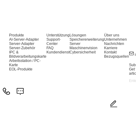
Produkte
Unterstützung
Lösungen
Über uns
AI-Server-Adapter
Support-
Speichererweiterung
Unternehmen
Server-Adapter
Center
Server
Nachrichten
Server-Zubehör
FAQ
Maschinenvision
Karriere
IPC &
Kundendienst
Cybersicherheit
Kontakt
Bildverarbeitungskarte
Bezugsquellen
Arbeitsstation / PC-
Karte
Subs
EOL-Produkte
Get 
arti