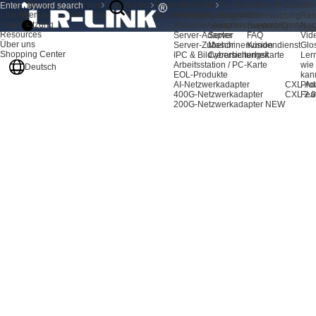
Produkte
Startseite
Über uns
Nachrichten
Produktdynamik
Wie lässt sich im Zeitalt
Lösungen
Wie lässt sich im Zeitalter von Big Data vermeiden, dass Daten
Produkte
Lösungen
Unterstützung
Res
Unterstützung
AI-Server-Adapter
Speichererweiterung
Support-Center
Nac
Resources
Server-Adapter
Server
FAQ
Vid
Über uns
Server-Zubehör
Maschinenvision
Kundendienst
Glo
Shopping Center
IPC & Bildverarbeitungskarte
Cybersicherheit
Ler
Arbeitsstation / PC-Karte
wie
Deutsch
EOL-Produkte
kan
AI-Netzwerkadapter
CXL-Ad
Pro
400G-Netzwerkadapter
CXL 2.0
Fea
200G-Netzwerkadapter
NEW