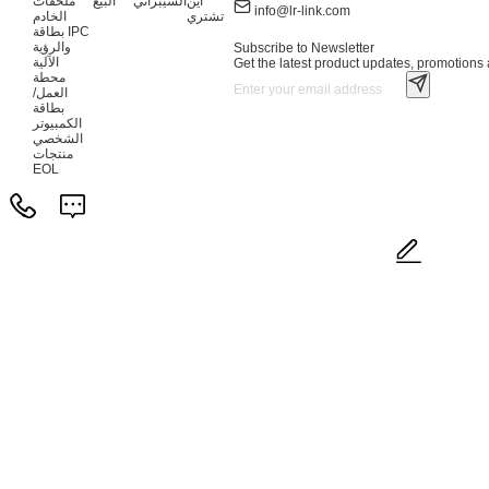
أين
السيبراني
البيع
ملحقات
info@lr-link.com
تشتري
الخادم
بطاقة IPC
والرؤية
Subscribe to Newsletter
الآلية
Get the latest product updates, promotions a
محطة
العمل/
بطاقة
الكمبيوتر
الشخصي
منتجات
EOL