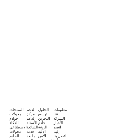
معلومات
الحلول
الدعم
المنتجات
عنا
توسيع
مركز
محولات
الشركة
التخزين
الدعم
خوادم
الأخبار
خادم
الأسئلة
الذكاء
انضم
الرؤية
الشائعة
الاصطناعي
إلينا
الآلية
خدمة
محولات
اتصل بنا
الأمن
ما بعد
الخادم