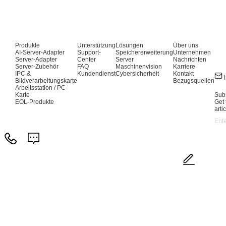
Produkte
Unterstützung
Lösungen
Über uns
AI-Server-Adapter
Support-
Speichererweiterung
Unternehmen
Server-Adapter
Center
Server
Nachrichten
Server-Zubehör
FAQ
Maschinenvision
Karriere
IPC &
Kundendienst
Cybersicherheit
Kontakt
Bildverarbeitungskarte
Bezugsquellen
Arbeitsstation / PC-
Karte
Subs
EOL-Produkte
Get 
arti