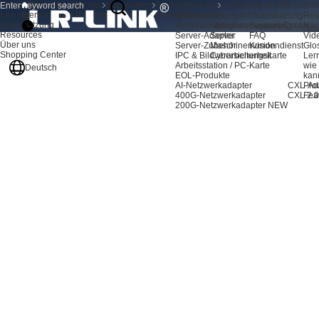
Produkte
Startseite
Über uns
Nachrichten
Produktdynamik
Einführung in PXE und 
Lösungen
Einführung in PXE und seine Anwendungsbereiche
Produkte
Lösungen
Unterstützung
Res
Unterstützung
AI-Server-Adapter
Speichererweiterung
Support-Center
Nac
Resources
Server-Adapter
Server
FAQ
Vid
Über uns
Server-Zubehör
Maschinenvision
Kundendienst
Glo
Shopping Center
IPC & Bildverarbeitungskarte
Cybersicherheit
Ler
Arbeitsstation / PC-Karte
wie
Deutsch
EOL-Produkte
kan
AI-Netzwerkadapter
CXL-Ad
Pro
400G-Netzwerkadapter
CXL 2.0
Fea
200G-Netzwerkadapter
NEW