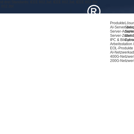
nd drei Standards: IEEE 802.3af, IEEE 802.3at, IEEE 802.3bt
E 802.3bt
Produkte
Lösu
AI-Server-Ada
Speic
Server-Adapte
Serve
Server-Zubeh
Masch
IPC & Bildvera
Cyber
Arbeitsstation
EOL-Produkte
AI-Netzwerkad
400G-Netzwer
200G-Netzwer