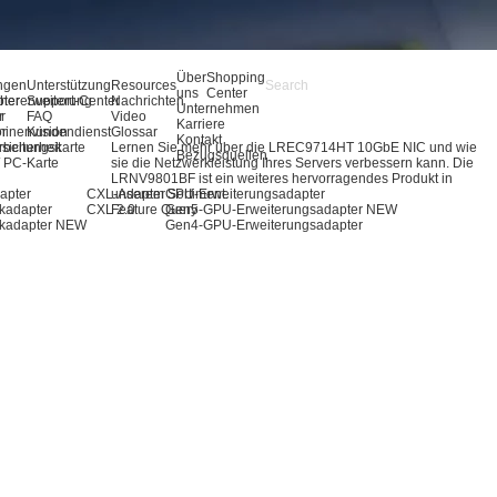
Über
Shopping
ngen
Unterstützung
Resources
uns
Center
pter
hererweiterung
Support-Center
Nachrichten
Unternehmen
r
r
FAQ
Video
Karriere
ör
inenvision
Kundendienst
Glossar
Kontakt
rbeitungskarte
sicherheit
Lernen Sie mehr über die LREC9714HT 10GbE NIC und wie
Bezugsquellen
 / PC-Karte
sie die Netzwerkleistung Ihres Servers verbessern kann. Die
LRNV9801BF ist ein weiteres hervorragendes Produkt in
apter
CXL-Adapter
unserem Sortiment.
GPU-Erweiterungsadapter
kadapter
CXL 2.0
Feature Query
Gen5-GPU-Erweiterungsadapter
NEW
kadapter
NEW
Gen4-GPU-Erweiterungsadapter