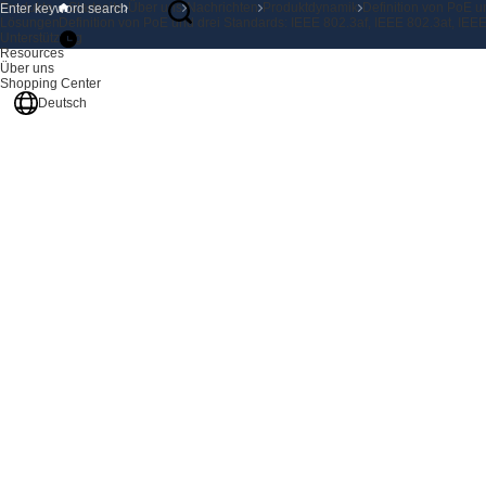
Produkte
Startseite
Über uns
Nachrichten
Produktdynamik
Definition von PoE u
Lösungen
Definition von PoE und drei Standards: IEEE 802.3af, IEEE 802.3at, IEE
Unterstützung
Resources
Über uns
Shopping Center
Deutsch