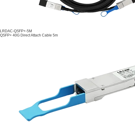
LRDAC-QSFP+-5M
QSFP+ 40G Direct Attach Cable 5m