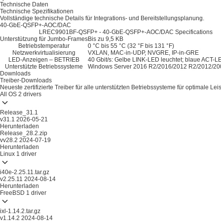
Technische Daten
Technische Spezifikationen
Vollständige technische Details für Integrations- und Bereitstellungsplanung.
40-GbE-QSFP+-AOC/DAC
LREC9901BF-QSFP+ - 40-GbE-QSFP+-AOC/DAC Specifications
Unterstützung für Jumbo-Frames
Bis zu 9,5 KB
Betriebstemperatur
0 °C bis 55 °C (32 °F bis 131 °F)
Netzwerkvirtualisierung
VXLAN, MAC-in-UDP, NVGRE, IP-in-GRE
LED-Anzeigen – BETRIEB
40 Gbit/s: Gelbe LINK-LED leuchtet; blaue ACT-LE
Unterstützte Betriebssysteme
Windows Server 2016 R2/2016/2012 R2/2012/20
Downloads
Treiber-Downloads
Neueste zertifizierte Treiber für alle unterstützten Betriebssysteme für optimale Lei
All OS
2 drivers
Release_31.1
v31.1
2026-05-21
Herunterladen
Release_28.2.zip
vv28.2
2024-07-19
Herunterladen
Linux
1 driver
i40e-2.25.11.tar.gz
v2.25.11
2024-08-14
Herunterladen
FreeBSD
1 driver
ixl-1.14.2.tar.gz
v1.14.2
2024-08-14