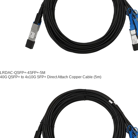
LRDAC-QSFP+-4SFP+-5M
40G QSFP+ to 4x10G SFP+ Direct Attach Copper Cable (5m)