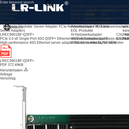
Produkte
Lösungen
Produkte
Lösungen
Unterstützung
Res
Unterstützung
AI-Server-Adapter
Speichererweiterung
Support-Center
Nac
Resources
Server-Adapter
Server
FAQ
Vid
Über uns
Server-Zubehör
Maschinenvision
Kundendienst
Glo
Shopping Center
IPC & Bildverarbeitungskarte
Cybersicherheit
Ler
Arbeitsstation / PC-Karte
wie
Startseite
Produkte
Server-Adapter
PCIe-Netzwerkadapter
40G-Netzwerkadapte
Deutsch
EOL-Produkte
kan
Server Adapters
AI-Netzwerkadapter
CXL-Ad
Pro
LREC9901BF-QSFP+
400G-Netzwerkadapter
CXL 2.0
Fea
PCIe 3.0 x8 Single-Port 40G QSFP+ Ethernet-Netzwerkadapter (auf Basis des Inte
200G-Netzwerkadapter
NEW
High-performance 40G Ethernet server adapter based on Intel XL710 controller.
LREC9901BF-QSFP+
PDF 372.49KB
Herunterladen
Anfrage
Vorschlag