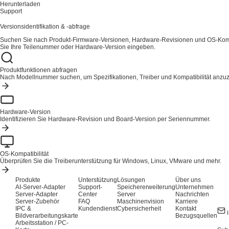
Herunterladen
Support
Versionsidentifikation & -abfrage
Suchen Sie nach Produkt-Firmware-Versionen, Hardware-Revisionen und OS-Kompa
Sie Ihre Teilenummer oder Hardware-Version eingeben.
Produktfunktionen abfragen
Nach Modellnummer suchen, um Spezifikationen, Treiber und Kompatibilität anzu
Hardware-Version
Identifizieren Sie Hardware-Revision und Board-Version per Seriennummer.
OS-Kompatibilität
Überprüfen Sie die Treiberunterstützung für Windows, Linux, VMware und mehr.
Produkte
Unterstützung
Lösungen
Über uns
AI-Server-Adapter
Support-
Speichererweiterung
Unternehmen
Server-Adapter
Center
Server
Nachrichten
Server-Zubehör
FAQ
Maschinenvision
Karriere
IPC &
Kundendienst
Cybersicherheit
Kontakt
Bildverarbeitungskarte
Bezugsquellen
Arbeitsstation / PC-