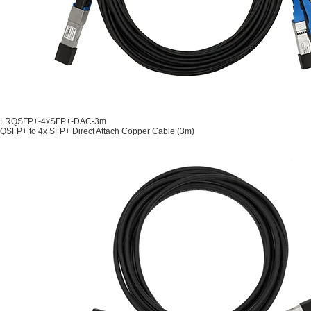
LRQSFP+-4xSFP+-DAC-3m
QSFP+ to 4x SFP+ Direct Attach Copper Cable (3m)