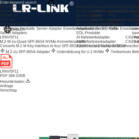
Produkte
Lösungen
Produkte
Lösungen
Unterstützung
Res
Unterstützung
AI-Server-Adapter
Speichererweiterung
Support-Center
Nac
Resources
Server-Adapter
Server
FAQ
Vid
Über uns
Server-Zubehör
Maschinenvision
Kundendienst
Glo
Shopping Center
IPC & Bildverarbeitungskarte
Cybersicherheit
Ler
Arbeitsstation / PC-Karte
wie
Startseite
Produkte
Server-Adapter
Erweiterungskarte
Gen3.0 NVMe Erweiterun
Deutsch
EOL-Produkte
kan
Server Adapters
AI-Netzwerkadapter
CXL-Ad
Pro
LRNV5F11
400G-Netzwerkadapter
CXL 2.0
Fea
M.2-M-zu-Quad-SFF-8654-NVMe-Konverteradapter
200G-Netzwerkadapter
NEW
Converts M.2 M Key interface to four SFF-8654 ports for U.2 NVMe SSD connection
M.2-zu-SFF-8654-Adapter
Unterstützung für U.2 NVMe
Treiberloser Bet
LRNV5F11
PDF 386.02KB
Herunterladen
Anfrage
Vorschlag