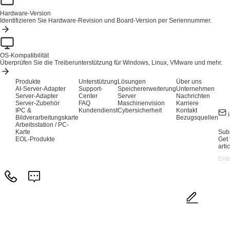
Hardware-Version
Identifizieren Sie Hardware-Revision und Board-Version per Seriennummer.
OS-Kompatibilität
Überprüfen Sie die Treiberunterstützung für Windows, Linux, VMware und mehr.
Produkte
Unterstützung
Lösungen
Über uns
AI-Server-Adapter
Support-
Speichererweiterung
Unternehmen
Server-Adapter
Center
Server
Nachrichten
Server-Zubehör
FAQ
Maschinenvision
Karriere
IPC &
Kundendienst
Cybersicherheit
Kontakt
Bildverarbeitungskarte
Bezugsquellen
Arbeitsstation / PC-
Karte
Subs
EOL-Produkte
Get 
arti