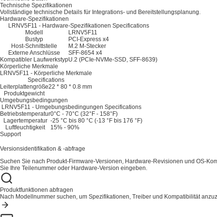
Technische Spezifikationen
Vollständige technische Details für Integrations- und Bereitstellungsplanung.
Hardware-Spezifikationen
LRNV5F11 - Hardware-Spezifikationen Specifications
Modell
LRNV5F11
Bustyp
PCI-Express x4
Host-Schnittstelle
M.2 M-Stecker
Externe Anschlüsse
SFF-8654 x4
Kompatibler Laufwerkstyp
U.2 (PCIe-NVMe-SSD, SFF-8639)
Körperliche Merkmale
LRNV5F11 - Körperliche Merkmale
Specifications
Leiterplattengröße
22 * 80 * 0.8 mm
Produktgewicht
Umgebungsbedingungen
LRNV5F11 - Umgebungsbedingungen Specifications
Betriebstemperatur
0°C - 70°C (32°F - 158°F)
Lagertemperatur
-25 °C bis 80 °C (-13 °F bis 176 °F)
Luftfeuchtigkeit
15% - 90%
Support
Versionsidentifikation & -abfrage
Suchen Sie nach Produkt-Firmware-Versionen, Hardware-Revisionen und OS-Kompa
Sie Ihre Teilenummer oder Hardware-Version eingeben.
Produktfunktionen abfragen
Nach Modellnummer suchen, um Spezifikationen, Treiber und Kompatibilität anzu