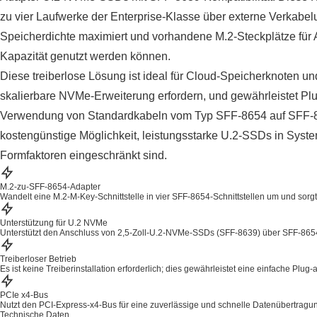
zu vier Laufwerke der Enterprise-Klasse über externe Verkabe
Speicherdichte maximiert und vorhandene M.2-Steckplätze fü
Kapazität genutzt werden können.
Diese treiberlose Lösung ist ideal für Cloud-Speicherknoten und
skalierbare NVMe-Erweiterung erfordern, und gewährleistet Plu
Verwendung von Standardkabeln vom Typ SFF-8654 auf SFF-8
kostengünstige Möglichkeit, leistungsstarke U.2-SSDs in System
Formfaktoren eingeschränkt sind.
M.2-zu-SFF-8654-Adapter
Wandelt eine M.2-M-Key-Schnittstelle in vier SFF-8654-Schnittstellen um und sorgt
Unterstützung für U.2 NVMe
Unterstützt den Anschluss von 2,5-Zoll-U.2-NVMe-SSDs (SFF-8639) über SFF-86
Treiberloser Betrieb
Es ist keine Treiberinstallation erforderlich; dies gewährleistet eine einfache Plug
PCIe x4-Bus
Nutzt den PCI-Express-x4-Bus für eine zuverlässige und schnelle Datenübertragu
Technische Daten