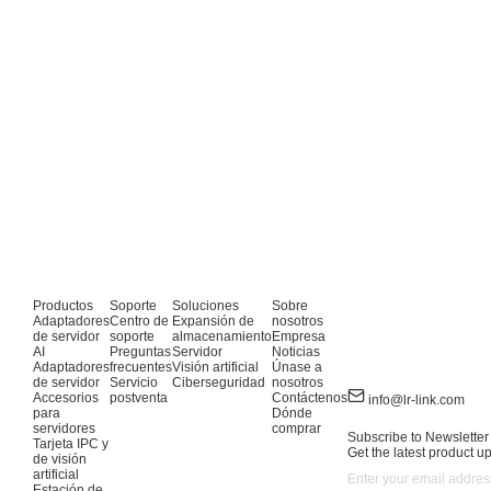
Productos
Soporte
Soluciones
Sobre
Adaptadores
Centro de
Expansión de
nosotros
de servidor
soporte
almacenamiento
Empresa
AI
Preguntas
Servidor
Noticias
Adaptadores
frecuentes
Visión artificial
Únase a
de servidor
Servicio
Ciberseguridad
nosotros
Accesorios
postventa
Contáctenos
info@lr-link.com
para
Dónde
servidores
comprar
Subscribe to Newsletter
Tarjeta IPC y
Get the latest product u
de visión
artificial
Estación de