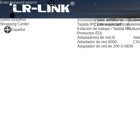
Productos
Sobre
Dinámica del
Inicio
Noticias
Soluciones
nosotros
producto
Productos
Soluciones
Soporte
Resour
Soporte
La tarjeta de red para servidores LR-LINK 25G contribuye a la actualización
Adaptadores de servidor AI
Expansión de almacenami
Centro de sopo
Noticia
Resources
Adaptadores de servidor
Servidor
Preguntas frec
Video
Sobre nosotros
Accesorios para servidores
Visión artificial
Servicio postve
Glosari
Shopping Center
Tarjeta IPC y de visión artificial
Ciberseguridad
Aprend
Estación de trabajo / Tarjeta PC
Feature
Español
Productos EOL
Adaptadores de red AI
Ada
Adaptador de red 400G
CXL
Adaptador de red de 200 G
NEW