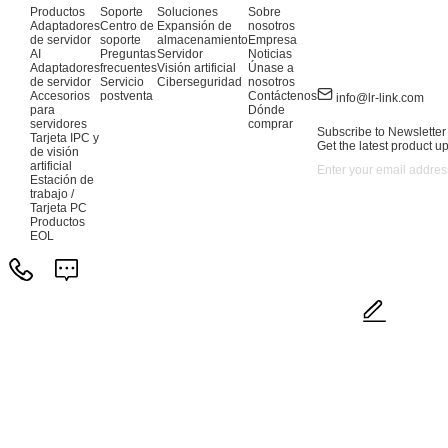
Productos
Soporte
Soluciones
Sobre
Adaptadores
Centro de
Expansión de
nosotros
de servidor
soporte
almacenamiento
Empresa
AI
Preguntas
Servidor
Noticias
Adaptadores
frecuentes
Visión artificial
Únase a
de servidor
Servicio
Ciberseguridad
nosotros
Accesorios
postventa
Contáctenos
info@lr-link.com
para
Dónde
servidores
comprar
Subscribe to Newsletter
Tarjeta IPC y
Get the latest product u
de visión
artificial
Estación de
trabajo /
Tarjeta PC
Productos
EOL