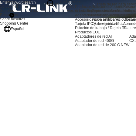
Productos
Sobre
Dinámica del
Inicio
Noticias
Soluciones
nosotros
producto
Productos
Soluciones
Soporte
Resour
Soporte
Tarjeta de red para servidores: Aprovecha toda la potencia de la informática 
Adaptadores de servidor AI
Expansión de almacenami
Centro de sopo
Noticia
Resources
Adaptadores de servidor
Servidor
Preguntas frec
Video
Sobre nosotros
Accesorios para servidores
Visión artificial
Servicio postve
Glosari
Shopping Center
Tarjeta IPC y de visión artificial
Ciberseguridad
Aprend
Estación de trabajo / Tarjeta PC
Feature
Español
Productos EOL
Adaptadores de red AI
Ada
Adaptador de red 400G
CXL
Adaptador de red de 200 G
NEW