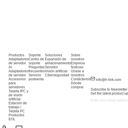
Productos
Soporte
Soluciones
Sobre
Adaptadores
Centro de
Expansión de
nosotros
de servidor
soporte
almacenamiento
Empresa
AI
Preguntas
Servidor
Noticias
Adaptadores
frecuentes
Visión artificial
Únase a
de servidor
Servicio
Ciberseguridad
nosotros
Accesorios
postventa
Contáctenos
info@lr-link.com
para
Dónde
servidores
comprar
Subscribe to Newsletter
Tarjeta IPC y
Get the latest product u
de visión
artificial
Estación de
trabajo /
Tarjeta PC
Productos
EOL