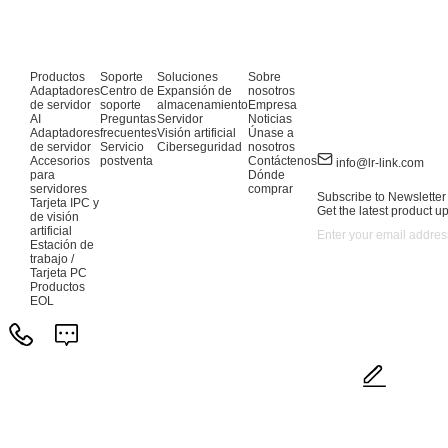
Productos
Soporte
Soluciones
Sobre
Adaptadores
Centro de
Expansión de
nosotros
de servidor
soporte
almacenamiento
Empresa
AI
Preguntas
Servidor
Noticias
Adaptadores
frecuentes
Visión artificial
Únase a
de servidor
Servicio
Ciberseguridad
nosotros
Accesorios
postventa
Contáctenos
info@lr-link.com
para
Dónde
servidores
comprar
Subscribe to Newsletter
Tarjeta IPC y
Get the latest product u
de visión
artificial
Estación de
trabajo /
Tarjeta PC
Productos
EOL