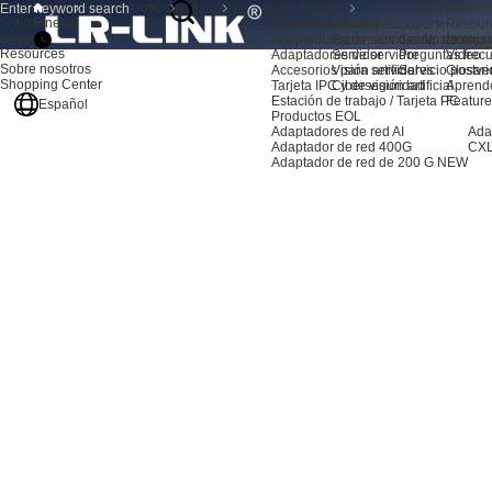
Productos
Inicio
Sobre nosotros
Noticias
Noticias de empresa
Feria de visión artific
Soluciones
Feria de visión artificial Vision China (Shenzhen), LR-LINK
Productos
Soluciones
Soporte
Resour
Soporte
Adaptadores de servidor AI
Expansión de almacenami
Centro de sopo
Noticia
Resources
Adaptadores de servidor
Servidor
Preguntas frec
Video
Sobre nosotros
Accesorios para servidores
Visión artificial
Servicio postve
Glosari
Shopping Center
Tarjeta IPC y de visión artificial
Ciberseguridad
Aprend
Estación de trabajo / Tarjeta PC
Feature
Español
Productos EOL
Adaptadores de red AI
Ada
Adaptador de red 400G
CXL
Adaptador de red de 200 G
NEW