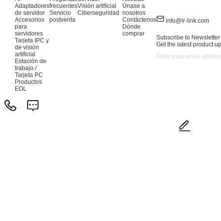
Adaptadores
frecuentes
Visión artificial
Únase a
de servidor
Servicio
Ciberseguridad
nosotros
Accesorios
postventa
Contáctenos
info@lr-link.com
para
Dónde
servidores
comprar
Subscribe to Newsletter
Tarjeta IPC y
Get the latest product u
de visión
artificial
Estación de
trabajo /
Tarjeta PC
Productos
EOL