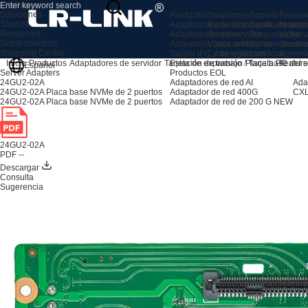
Productos
Soluciones
Productos
Soluciones
Soporte
Resour
Soporte
Adaptadores de servidor AI
Expansión de almacenami
Centro de sopo
Noticia
Resources
Adaptadores de servidor
Servidor
Preguntas frec
Video
Sobre nosotros
Accesorios para servidores
Visión artificial
Servicio postve
Glosari
Shopping Center
Tarjeta IPC y de visión artificial
Ciberseguridad
Aprend
Estación de trabajo / Tarjeta PC
Feature
Inicio
Productos
Adaptadores de servidor
Tarjeta de expansión
Placa base del s
Español
Productos EOL
Server Adapters
Adaptadores de red AI
Ada
24GU2-02A
Adaptador de red 400G
CXL
24GU2-02A Placa base NVMe de 2 puertos
Adaptador de red de 200 G
NEW
24GU2-02A Placa base NVMe de 2 puertos
24GU2-02A
PDF --
Descargar
Consulta
Sugerencia