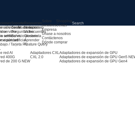
Sobre
Shopping
uciones
Soporte
Resources
nosotros
Center
e servidor AI
ansión de almacenamiento
Centro de soporte
Noticias
Empresa
e servidor
idor
Preguntas frecuentes
Video
Únase a nosotros
ra servidores
n artificial
Servicio postventa
Glosario
Contáctenos
 visión artificial
erseguridad
Aprender
Dónde comprar
abajo / Tarjeta PC
Feature Query
L
e red AI
Adaptadores CXL
Adaptadores de expansión de GPU
 red 400G
CXL 2.0
Adaptadores de expansión de GPU Gen5
NE
red de 200 G
NEW
Adaptadores de expansión de GPU Gen4