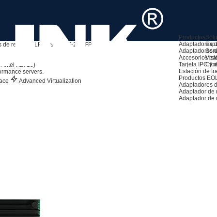
Productos
Sol
Adaptadores d
Exp
 de red 40G
LREC9902BF-2QSFP+
Adaptadores d
Serv
Accesorios pa
Visió
Tarjeta IPC y de
Cib
 Intel XL710)
Estación de tr
ormance servers.
Productos EO
face
Advanced Virtualization
Adaptadores d
Adaptador de
Adaptador de 