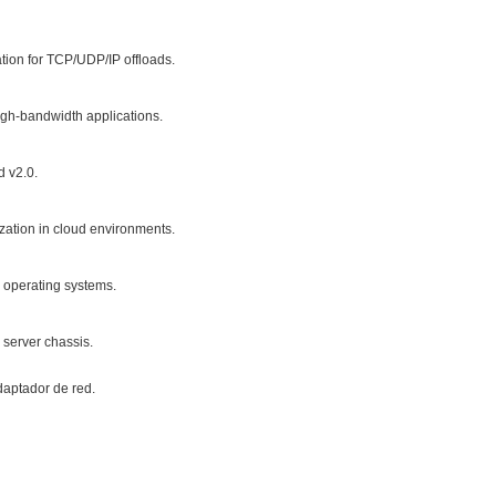
tion for TCP/UDP/IP offloads.
igh-bandwidth applications.
d v2.0.
ation in cloud environments.
operating systems.
s server chassis.
daptador de red.