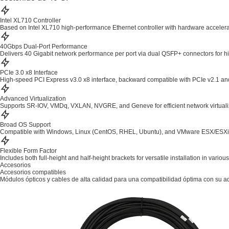
Intel XL710 Controller
Based on Intel XL710 high-performance Ethernet controller with hardware accelera
40Gbps Dual-Port Performance
Delivers 40 Gigabit network performance per port via dual QSFP+ connectors for h
PCIe 3.0 x8 Interface
High-speed PCI Express v3.0 x8 interface, backward compatible with PCIe v2.1 an
Advanced Virtualization
Supports SR-IOV, VMDq, VXLAN, NVGRE, and Geneve for efficient network virtualiz
Broad OS Support
Compatible with Windows, Linux (CentOS, RHEL, Ubuntu), and VMware ESX/ESXi 
Flexible Form Factor
Includes both full-height and half-height brackets for versatile installation in variou
Accesorios
Accesorios compatibles
Módulos ópticos y cables de alta calidad para una compatibilidad óptima con su a