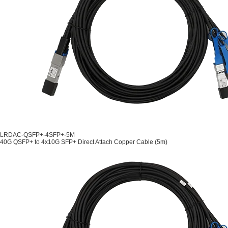
LRDAC-QSFP+-4SFP+-5M
40G QSFP+ to 4x10G SFP+ Direct Attach Copper Cable (5m)