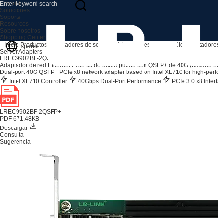
Productos
Soluciones
Soporte
Resources
Sobre nosotros
Shopping Center
Inicio
Productos
Adaptadores de servidor
Adaptadores de red PCIe
Adaptadores
Español
Server Adapters
LREC9902BF-2QSFP+
Adaptador de red Ethernet PCIe x8 de doble puerto con QSFP+ de 40G (basado en
Dual-port 40G QSFP+ PCIe x8 network adapter based on Intel XL710 for high-perf
Intel XL710 Controller
40Gbps Dual-Port Performance
PCIe 3.0 x8 Inter
LREC9902BF-2QSFP+
PDF 671.48KB
Descargar
Consulta
Sugerencia