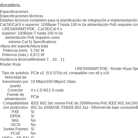
duradera.
Especificaciones
Especificaciones técnicas
Detalles técnicos completos para la planificación de integración e implementación
Cat 5E/Cat 6 o superior: 100Base-T hasta 100 m (la alimentación PoE requiere c
LRES4006MT-POE - Cat 5E/Cat 6 o
superior: 100Base-T hasta 100 m (la
alimentación PoE requiere como
mínimo Cat 5) Specifications
Altura del soporte
Altura total
Potencia (min)
3,792 W
Potencia (máx.)
6,672 W
Asistencia técnica
Windows 7、10、11
Router iKuai
LRES4006MT-POE - Router iKuai Spec
Tipo de autobús
PCIe v2. (5,0 GT/s) x4; compatible con x8 y x16
Velocidad de
transmisión por
10 Mbps/100 Mbps/1 Gbps
puerto
Conector
4 x 1 G M12 X-code
Fuente de
PCIe
alimentación
Compatibilidad
IEEE 802.3at: norma PoE de 2009Norma PoE IEEE 802.3af:200
con protocolos
802.3u 100BASE-TXIEEE 802.3az - Ethernet de bajo consumo
PXE
Sí
DPDK
Sí
WoL
No
iSCSI
No
Jumbo Frames
Sí
FCoE
No