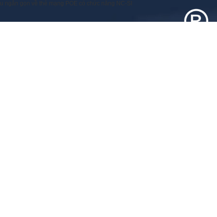
iệu ngắn gọn về thẻ mạng POE có chức năng NC-SI