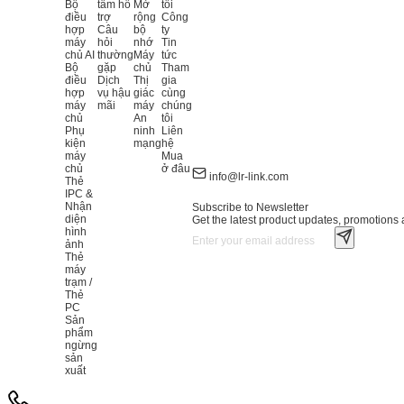
Bộ
tâm hỗ
Mở
tôi
điều
trợ
rộng
Công
hợp
Câu
bộ
ty
máy
hỏi
nhớ
Tin
chủ AI
thường
Máy
tức
Bộ
gặp
chủ
Tham
điều
Dịch
Thị
gia
hợp
vụ hậu
giác
cùng
máy
mãi
máy
chúng
chủ
An
tôi
Phụ
ninh
Liên
kiện
mạng
hệ
máy
Mua
chủ
ở đâu
info@lr-link.com
Thẻ
IPC &
Nhận
Subscribe to Newsletter
diện
Get the latest product updates, promotions a
hình
ảnh
Thẻ
máy
trạm /
Thẻ
PC
Sản
phẩm
ngừng
sản
xuất