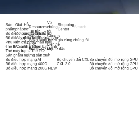
Về
Sản
Giải
Hỗ
Shopping
Resources
chúng
phẩm
pháp
trợ
Center
Tin tức
tôi
Bộ điều hợp máy chủ AI
Mở rộng bộ nhớ
Trung tâm hỗ trợ
Video
Công ty
Bộ điều hợp máy chủ
Máy chủ
Câu hỏi thường gặp
Bảng thuật ngữ
Tham gia cùng chúng tôi
Phụ kiện máy chủ
Thị giác máy
Dịch vụ hậu mãi
Học
Liên hệ
Thẻ IPC & Nhận diện hình ảnh
An ninh mạng
Feature Query
Mua ở đâu
Thẻ máy trạm / Thẻ PC
Sản phẩm ngừng sản xuất
Bộ điều hợp mạng AI
Bộ chuyển đổi CXL
Bộ chuyển đổi mở rộng GPU
Bộ điều hợp mạng 400G
CXL 2.0
Bộ chuyển đổi mở rộng GPU 
Bộ điều hợp mạng 200G
NEW
Bộ chuyển đổi mở rộng GPU 