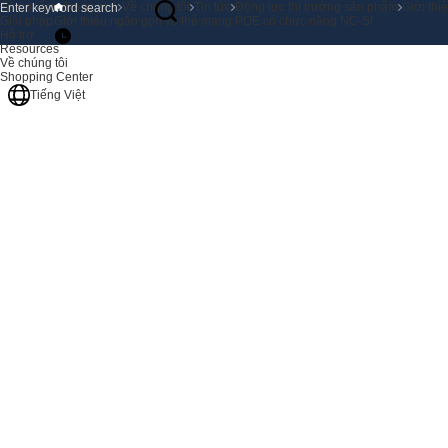
Sản phẩm
Trang chủ
Về chúng tôi
Tin tức
Động lực thị trường sản phẩm
Giới th
Giải pháp
Giới thiệu ngắn gọn về thẻ mạng POE có chức năng NC-SI
Hỗ trợ
Resources
Về chúng tôi
Shopping Center
Tiếng Việt