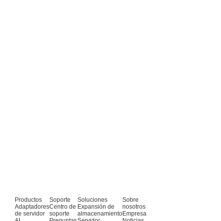
Productos
Soporte
Soluciones
Sobre
Adaptadores
Centro de
Expansión de
nosotros
de servidor
soporte
almacenamiento
Empresa
AI
Preguntas
Servidor
Noticias