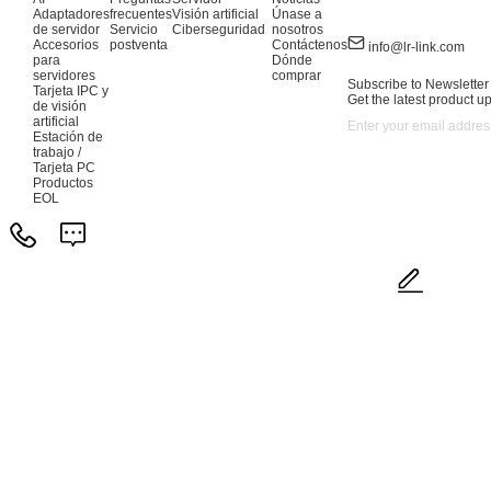
Adaptadores
frecuentes
Visión artificial
Únase a
de servidor
Servicio
Ciberseguridad
nosotros
Accesorios
postventa
Contáctenos
info@lr-link.com
para
Dónde
servidores
comprar
Subscribe to Newsletter
Tarjeta IPC y
Get the latest product u
de visión
artificial
Estación de
trabajo /
Tarjeta PC
Productos
EOL