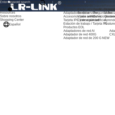
Productos
Inicio
Sobre nosotros
Noticias
Dinámica del producto
Breve introducción a
Soluciones
Breve introducción a la tarjeta de red POE con función NC-SI
Productos
Soluciones
Soporte
Resour
Soporte
Adaptadores de servidor AI
Expansión de almacenami
Centro de sopo
Noticia
Resources
Adaptadores de servidor
Servidor
Preguntas frec
Video
Sobre nosotros
Accesorios para servidores
Visión artificial
Servicio postve
Glosari
Shopping Center
Tarjeta IPC y de visión artificial
Ciberseguridad
Aprend
Estación de trabajo / Tarjeta PC
Feature
Español
Productos EOL
Adaptadores de red AI
Ada
Adaptador de red 400G
CXL
Adaptador de red de 200 G
NEW