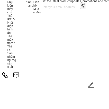
Get the latest product updates, promotions and tech 
Phụ
ninh
Liên
kiện
mạng
hệ
máy
Mua
chủ
ở đâu
Thẻ
IPC &
Nhận
diện
hình
ảnh
Thẻ
máy
trạm /
Thẻ
PC
Sản
phẩm
ngừng
sản
xuất