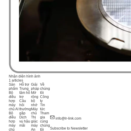
Nhận diện hình ảnh
1 articles
Sản
Hỗ trợ
Giải
Về
phẩm
Trung
pháp
chúng
Bộ
tâm hỗ
Mở
tôi
điều
trợ
rộng
Công
hợp
Câu
bộ
ty
máy
hỏi
nhớ
Tin
chủ AI
thường
Máy
tức
Bộ
gặp
chủ
Tham
điều
Dịch
Thị
gia
info@lr-link.com
hợp
vụ hậu
giác
cùng
máy
mãi
máy
chúng
Subscribe to Newsletter
chủ
An
tôi