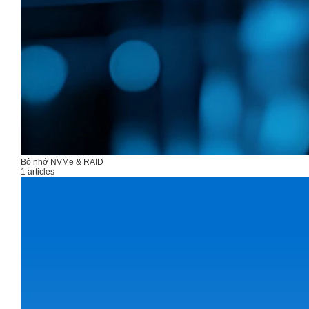
Bộ nhớ NVMe & RAID
1 articles