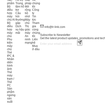
phẩm
Trung
pháp
chúng
Bộ
tâm hỗ
Mở
tôi
điều
trợ
rộng
Công
hợp
Câu
bộ
ty
máy
hỏi
nhớ
Tin
chủ AI
thường
Máy
tức
Bộ
gặp
chủ
Tham
điều
Dịch
Thị
gia
info@lr-link.com
hợp
vụ hậu
giác
cùng
máy
mãi
máy
chúng
Subscribe to Newsletter
chủ
An
tôi
Get the latest product updates, promotions and tech 
Phụ
ninh
Liên
kiện
mạng
hệ
máy
Mua
chủ
ở đâu
Thẻ
IPC &
Nhận
diện
hình
ảnh
Thẻ
máy
trạm /
Thẻ
PC
Sản
phẩm
ngừng
sản
xuất