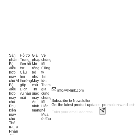
Sản
Hỗ trợ
Giải
Về
phẩm
Trung
pháp
chúng
Bộ
tâm hỗ
Mở
tôi
điều
trợ
rộng
Công
hợp
Câu
bộ
ty
máy
hỏi
nhớ
Tin
chủ AI
thường
Máy
tức
Bộ
gặp
chủ
Tham
điều
Dịch
Thị
gia
info@lr-link.com
hợp
vụ hậu
giác
cùng
máy
mãi
máy
chúng
Subscribe to Newsletter
chủ
An
tôi
Get the latest product updates, promotions and tech 
Phụ
ninh
Liên
kiện
mạng
hệ
máy
Mua
chủ
ở đâu
Thẻ
IPC &
Nhận