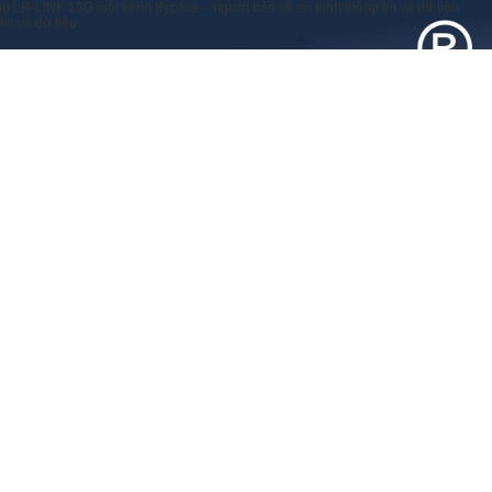
g LR-LINK 10G một kênh Bypass – người bảo vệ an ninh thông tin và dữ liệu
in và dữ liệu