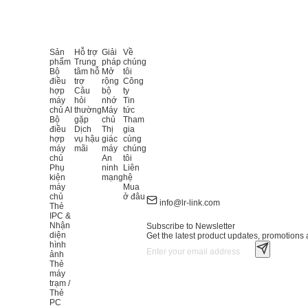
Sản
Hỗ trợ
Giải
Về
phẩm
Trung
pháp
chúng
Bộ
tâm hỗ
Mở
tôi
điều
trợ
rộng
Công
hợp
Câu
bộ
ty
máy
hỏi
nhớ
Tin
chủ AI
thường
Máy
tức
Bộ
gặp
chủ
Tham
điều
Dịch
Thị
gia
hợp
vụ hậu
giác
cùng
máy
mãi
máy
chúng
chủ
An
tôi
Phụ
ninh
Liên
kiện
mạng
hệ
máy
Mua
chủ
ở đâu
info@lr-link.com
Thẻ
IPC &
Nhận
Subscribe to Newsletter
diện
Get the latest product updates, promotions a
hình
ảnh
Thẻ
máy
trạm /
Thẻ
PC