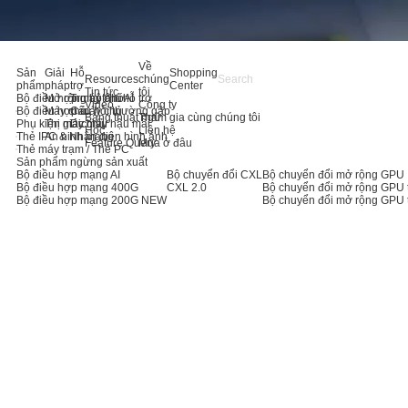
Về
Sản
Giải
Hỗ
Shopping
Resources
chúng
phẩm
pháp
trợ
Center
Tin tức
tôi
Bộ điều hợp máy chủ AI
Mở rộng bộ nhớ
Trung tâm hỗ trợ
Video
Công ty
Bộ điều hợp máy chủ
Máy chủ
Câu hỏi thường gặp
Bảng thuật ngữ
Tham gia cùng chúng tôi
Phụ kiện máy chủ
Thị giác máy
Dịch vụ hậu mãi
Học
Liên hệ
Thẻ IPC & Nhận diện hình ảnh
An ninh mạng
Feature Query
Mua ở đâu
Thẻ máy trạm / Thẻ PC
Sản phẩm ngừng sản xuất
Bộ điều hợp mạng AI
Bộ chuyển đổi CXL
Bộ chuyển đổi mở rộng GPU
Bộ điều hợp mạng 400G
CXL 2.0
Bộ chuyển đổi mở rộng GPU 
Bộ điều hợp mạng 200G
NEW
Bộ chuyển đổi mở rộng GPU 