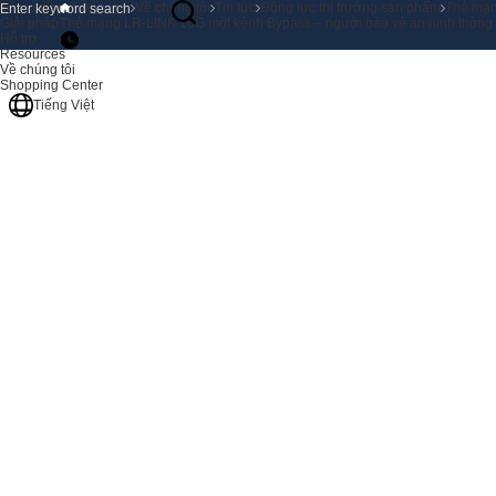
Sản phẩm
Trang chủ
Về chúng tôi
Tin tức
Động lực thị trường sản phẩm
Thẻ mạn
Giải pháp
Thẻ mạng LR-LINK 10G một kênh Bypass – người bảo vệ an ninh thông t
Hỗ trợ
Resources
Về chúng tôi
Shopping Center
Tiếng Việt