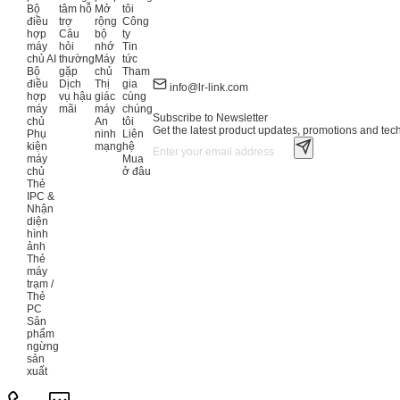
Bộ
tâm hỗ
Mở
tôi
điều
trợ
rộng
Công
hợp
Câu
bộ
ty
máy
hỏi
nhớ
Tin
chủ AI
thường
Máy
tức
Bộ
gặp
chủ
Tham
điều
Dịch
Thị
gia
info@lr-link.com
hợp
vụ hậu
giác
cùng
máy
mãi
máy
chúng
Subscribe to Newsletter
chủ
An
tôi
Get the latest product updates, promotions and tech 
Phụ
ninh
Liên
kiện
mạng
hệ
máy
Mua
chủ
ở đâu
Thẻ
IPC &
Nhận
diện
hình
ảnh
Thẻ
máy
trạm /
Thẻ
PC
Sản
phẩm
ngừng
sản
xuất