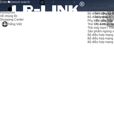
Sản phẩm
Trang chủ
Về chúng tôi
Tin tức
Tin tức công ty
Các thành phần của hệ thống
Giải pháp
Các thành phần của hệ thống thị giác máy tính
Sản
Giải
Hỗ
Reso
Hỗ trợ
phẩm
pháp
trợ
Tin t
Resources
Bộ điều hợp máy c
Mở rộng bộ 
Trung tâ
Vide
Về chúng tôi
Bộ điều hợp máy c
Máy chủ
Câu hỏi
Bảng
Shopping Center
Phụ kiện máy chủ
Thị giác máy
Dịch vụ
Học
Thẻ IPC & Nhận di
An ninh mạn
Tiếng Việt
Feat
Thẻ máy trạm / Th
Sản phẩm ngừng s
Bộ điều hợp mạng 
Bộ điều hợp mạng
Bộ điều hợp mạn