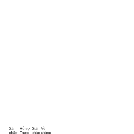
Sản
Hỗ trợ
Giải
Về
phẩm
Trung
pháp
chúng