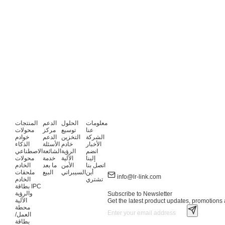
معلومات
الحلول
الدعم
المنتجات
عنا
توسيع
مركز
محولات
الشركة
التخزين
الدعم
خوادم
الأخبار
خادم
الأسئلة
الذكاء
انضم
الرؤية
الشائعة
الاصطناعي
إلينا
الآلية
خدمة
محولات
اتصل بنا
الأمن
ما بعد
الخادم
أين
السيبراني
البيع
ملحقات
info@lr-link.com
تشتري
الخادم
بطاقة IPC
والرؤية
Subscribe to Newsletter
الآلية
Get the latest product updates, promotions a
محطة
العمل/
بطاقة