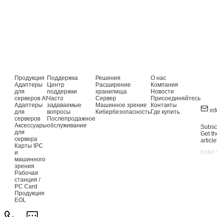
Продукция
Поддержка
Решения
О нас
Адаптеры
Центр
Расширение
Компания
для
поддержки
хранилища
Новости
серверов AI
Часто
Сервер
Присоединяйтесь
Адаптеры
задаваемые
Машинное зрение
Контакты
in
для
вопросы
Кибербезопасность
Где купить
серверов
Послепродажное
Аксессуары
обслуживание
Subscr
для
Get th
сервера
article
Карты IPC
и
машинного
зрения
Рабочая
станция /
PC Card
Продукция
EOL