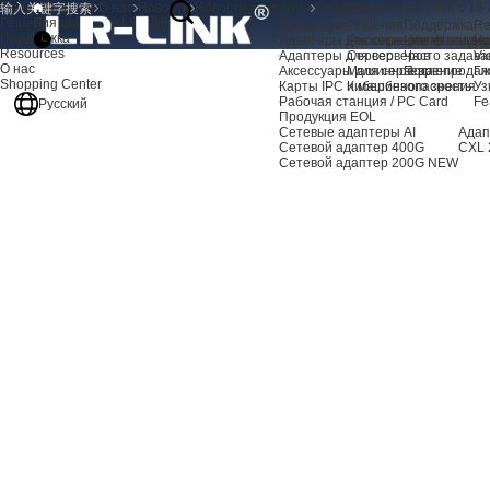
Продукция
Главная
О нас
Новости
Новости компании
Поздравляем LR-LINK с 15-
Решения
Поздравляем LR-LINK с 15-летием!
Продукция
Решения
Поддержка
Re
Поддержка
Адаптеры для серверов AI
Расширение хранили
Центр подде
Но
Resources
Адаптеры для серверов
Сервер
Часто задав
Vi
О нас
Аксессуары для сервера
Машинное зрение
Послепродаж
Гл
Shopping Center
Карты IPC и машинного зрения
Кибербезопасность
Уз
Рабочая станция / PC Card
Fe
Русский
Продукция EOL
Сетевые адаптеры AI
Адап
Сетевой адаптер 400G
CXL 
Сетевой адаптер 200G
NEW